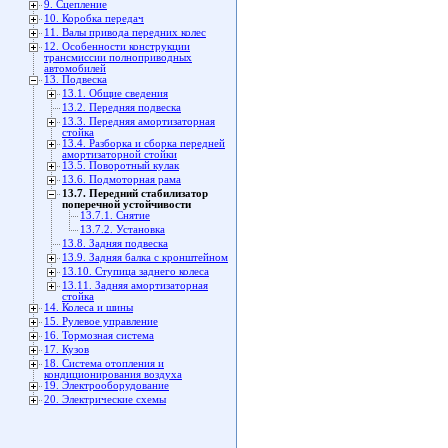
9. Сцепление
10. Коробка передач
11. Валы привода передних колес
12. Особенности конструкции
трансмиссии полноприводных
автомобилей
13. Подвеска
13.1. Общие сведения
13.2. Передняя подвеска
13.3. Передняя амортизаторная
стойка
13.4. Разборка и сборка передней
амортизаторной стойки
13.5. Поворотный кулак
13.6. Подмоторная рама
13.7. Передний стабилизатор
поперечной устойчивости
13.7.1. Снятие
13.7.2. Установка
13.8. Задняя подвеска
13.9. Задняя балка с кронштейном
13.10. Ступица заднего колеса
13.11. Задняя амортизаторная
стойка
14. Колеса и шины
15. Рулевое управление
16. Тормозная система
17. Кузов
18. Система отопления и
кондиционирования воздуха
19. Электрооборудование
20. Электрические схемы