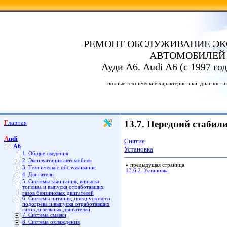
РЕМОНТ ОБСЛУЖИВАНИЕ ЭК
АВТОМОБИЛЕЙ
Ауди А6. Audi A6 (с 1997 го
полные технические характеристики. диагности
Главная
13.7. Передний стабил
Audi
Снятие
A6
Установка
1. Общие сведения
2. Эксплуатация автомобиля
«
предыдущая страница
3. Техническое обслуживание
13.6.2. Установка
4. Двигатели
5. Системы зажигания, впрыска
топлива и выпуска отработавших
газов бензиновых двигателей
6. Системы питания, предпускового
подогрева и выпуска отработавших
газов дизельных двигателей
7. Система смазки
8. Система охлаждения