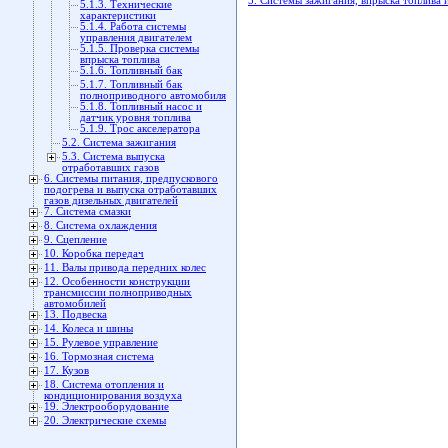
5. Системы зажигания, впрыска топлива 
5.1.3. Технические
характеристики
5.1.4. Работа системы
управления двигателем
5.1.5. Проверка системы
впрыска топлива
5.1.6. Топливный бак
5.1.7. Топливный бак
полноприводного автомобиля
5.1.8. Топливный насос и
датчик уровня топлива
5.1.9. Трос акселератора
5.2. Система зажигания
5.3. Система выпуска
отработавших газов
6. Системы питания, предпускового
подогрева и выпуска отработавших
газов дизельных двигателей
7. Система смазки
8. Система охлаждения
9. Сцепление
10. Коробка передач
11. Валы привода передних колес
12. Особенности конструкции
трансмиссии полноприводных
автомобилей
13. Подвеска
14. Колеса и шины
15. Рулевое управление
16. Тормозная система
17. Кузов
18. Система отопления и
кондиционирования воздуха
19. Электрооборудование
20. Электрические схемы