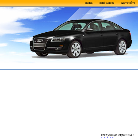
поиск
в избранное
карта сайта
следующая страница
»