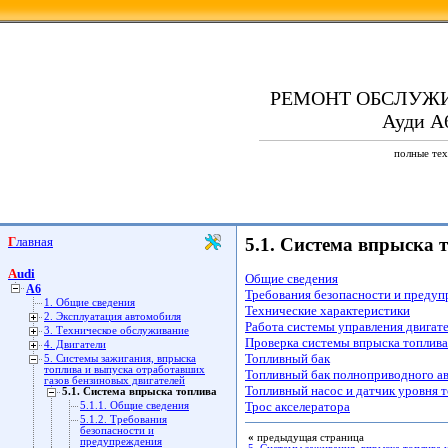
РЕМОНТ ОБСЛУЖ
Ауди А6
полные тех
Главная
5.1. Система впрыска 
Audi
Общие сведения
A6
Требования безопасности и преду
1. Общие сведения
Технические характеристики
2. Эксплуатация автомобиля
Работа системы управления двигат
3. Техническое обслуживание
Проверка системы впрыска топлива
4. Двигатели
Топливный бак
5. Системы зажигания, впрыска
топлива и выпуска отработавших
Топливный бак полноприводного а
газов бензиновых двигателей
Топливный насос и датчик уровня 
5.1. Система впрыска топлива
Трос акселератора
5.1.1. Общие сведения
5.1.2. Требования
безопасности и
«
предыдущая страница
предупреждения