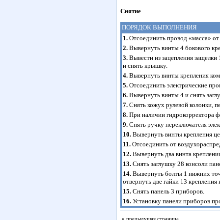
Снятие
ПОРЯДОК ВЫПОЛНЕНИЯ
1.
Отсоединить провод «масса» от 
2.
Вывернуть винты 4 бокового кр
3.
Вывести из зацепления защелки 
и снять крышку.
4.
Вывернуть винты крепления ком
5.
Отсоединить электрические пров
6.
Вывернуть винты 4 и снять загл
7.
Снять кожух рулевой колонки, п
8.
При наличии гидрокорректора фа
9.
Снять ручку переключателя эле
10.
Вывернуть винты крепления цен
11.
Отсоединить от воздухораспред
12.
Вывернуть два винта крепления
13.
Снять заглушку 28 консоли пан
14.
Вывернуть болты 1 нижних точе
отвернуть две гайки 13 крепления 
15.
Снять панель 3 приборов.
16.
Установку панели приборов пр
«
предыдущая страница