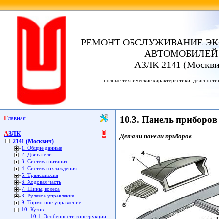
РЕМОНТ ОБСЛУЖИВАНИЕ ЭК
АВТОМОБИЛЕЙ
АЗЛК 2141 (Москви
полные технические характеристики. диагности
Главная
10.3. Панель приборов
АЗЛК
Детали панели приборов
2141 (Москвич)
1. Общие данные
2. Двигатели
3. Система питания
4. Система охлаждения
5. Трансмиссия
6. Ходовая часть
7. Шины, колеса
8. Рулевое управление
9. Тормозное управление
10. Кузов
10.1. Особенности конструкции