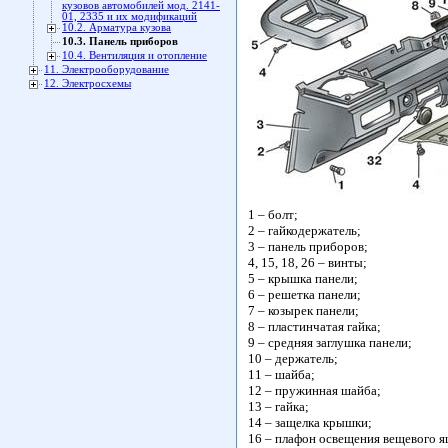
кузовов автомобилей мод. 2141-
01, 2335 и их модификаций
10.2. Арматура кузова
10.3. Панель приборов
10.4. Вентиляция и отопление
11. Электрооборудование
12. Электросхемы
1 – болт;
2 – гайкодержатель;
3 – панель приборов;
4, 15, 18, 26 – винты;
5 – крышка панели;
6 – решетка панели;
7 – козырек панели;
8 – пластинчатая гайка;
9 – средняя заглушка панели;
10 – держатель;
11 – шайба;
12 – пружинная шайба;
13 – гайка;
14 – защелка крышки;
16 – плафон освещения вещевого я