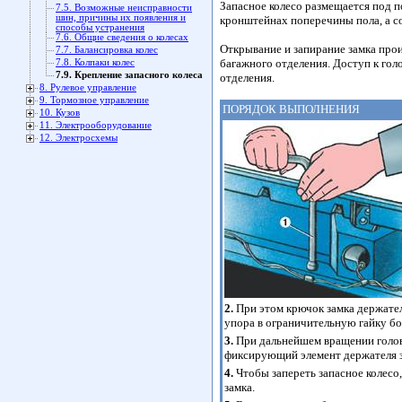
Запасное колесо размещается под п
7.5. Возможные неисправности
шин, причины их появления и
кронштейнах поперечины пола, а со
способы устранения
7.6. Общие сведения о колесах
Открывание и запирание замка прои
7.7. Балансировка колес
багажного отделения. Доступ к гол
7.8. Колпаки колес
7.9. Крепление запасного колеса
отделения.
8. Рулевое управление
9. Тормозное управление
ПОРЯДОК ВЫПОЛНЕНИЯ
10. Кузов
11. Электрооборудование
12. Электросхемы
2.
При этом крючок замка держател
упора в ограничительную гайку бо
3.
При дальнейшем вращении головк
фиксирующий элемент держателя з
4.
Чтобы запереть запасное колесо
замка.