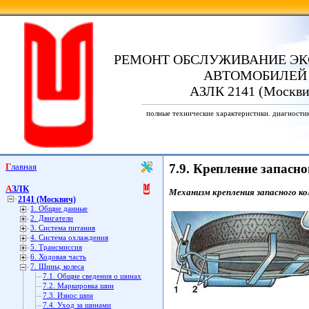
РЕМОНТ ОБСЛУЖИВАНИЕ ЭК
АВТОМОБИЛЕЙ
АЗЛК 2141 (Москви
полные технические характеристики. диагности
Главная
7.9. Крепление запасно
АЗЛК
Механизм крепления запасного ко
2141 (Москвич)
1. Общие данные
2. Двигатели
3. Система питания
4. Система охлаждения
5. Трансмиссия
6. Ходовая часть
7. Шины, колеса
7.1. Общие сведения о шинах
7.2. Маркировка шин
7.3. Износ шин
7.4. Уход за шинами