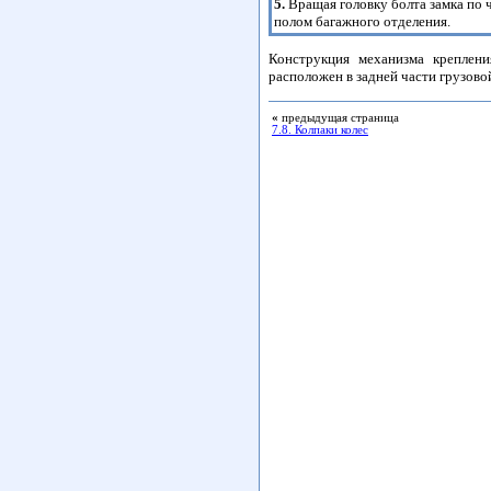
5.
Вращая головку болта замка по 
полом багажного отделения.
Конструкция механизма креплени
расположен в задней части грузов
«
предыдущая страница
7.8. Колпаки колес