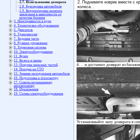
2. Поднимите коврик вместе с 
2.7. Использование домкрата
колеса…
2.8. Буксировка автомобиля
2.9. Корректировка момента
зажигания в зависимости от
качества бензина
3. Неисправности в пути
4. Техническое обслуживание
5. Двигатель
6. Трансмиссия
7. Ходовая часть
8. Рулевое управление
9. Тормозная система
10. Электрооборудование
11. Кузов
12. Колеса и шины
4. …и достаньте домкрат из багажн
13. Покупка запасных частей
14. Поездка на СТО
15. Зимняя эксплуатация автомобиля
16. Подготовка к техосмотру
17. Советы начинающему
автомеханику
18. Приложения
19. Схемы электрооборудования
Устанавливайте лапу домкрата в сп