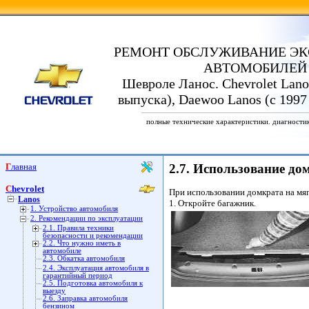
РЕМОНТ ОБСЛУЖИВАНИЕ ЭК
АВТОМОБИЛЕЙ
Шевроле Ланос. Chevrolet Lanos
выпуска), Daewoo Lanos (с 1997
полные технические характеристики. диагности
Главная
2.7. Использование до
Chevrolet
При использовании домкрата на мяг
Lanos
1. Откройте багажник.
1. Устройство автомобиля
2. Рекомендации по эксплуатации
2.1. Правила техники
безопасности и рекомендации
2.2. Что нужно иметь в
автомобиле
2.3. Обкатка автомобиля
2.4. Эксплуатация автомобиля в
гарантийный период
2.5. Подготовка автомобиля к
выезду
2.6. Заправка автомобиля
бензином