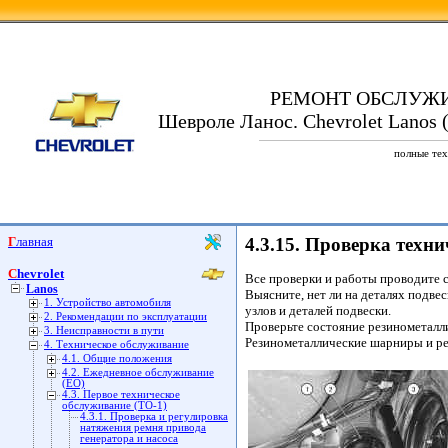
РЕМОНТ ОБСЛУЖ
Шевроле Ланос. Chevrolet Lanos (
полные тех
Главная
4.3.15. Проверка техни
Chevrolet
Все проверки и работы проводите с
Lanos
Выясните, нет ли на деталях подве
1. Устройство автомобиля
узлов и деталей подвески.
2. Рекомендации по эксплуатации
Проверьте состояние резинометалл
3. Неисправности в пути
Резинометаллические шарниры и ре
4. Техническое обслуживание
4.1. Общие положения
4.2. Ежедневное обслуживание
(ЕО)
4.3. Первое техническое
обслуживание (ТО-1)
4.3.1. Проверка и регулировка
натяжения ремня привода
генератора и насоса