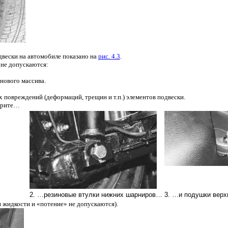
двески на автомобиле показано на
рис. 4.3
.
не допускаются:
нового массива.
 повреждений (деформаций, трещин и т.п.) элементов подвески.
отрите…
2. …резиновые втулки нижних шарниров…
3. …и подушки верх
 жидкости и «потение» не допускаются).