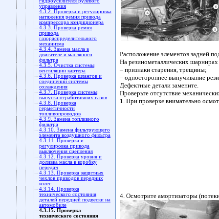
гидроусилителя рулевого
управления
4.3.2. Проверка и регулировка
натяжения ремня привода
компрессора кондиционера
4.3.3. Проверка ремня
привода
газораспределительного
механизма
4.3.4. Замена масла в
Расположение элементов задней по
двигателе и масляного
фильтра
На резинометаллических шарнирах 
4.3.5. Очистка системы
– признаки старения, трещины;
вентиляции картера
4.3.6. Проверка шлангов и
– одностороннее выпучивание рези
соединений системы
Дефектные детали замените.
охлаждения
4.3.7. Проверка системы
Проверьте отсутствие механических
выпуска отработавших газов
1. При проверке внимательно осм
4.3.8. Проверка
герметичности
топливопроводов
4.3.9. Замена топливного
фильтра
4.3.10. Замена фильтрующего
элемента воздушного фильтра
4.3.11. Проверка и
регулировка привода
выключения сцепления
4.3.12. Проверка уровня и
доливка масла в коробку
передач
4.3.13. Проверка защитных
чехлов приводов передних
колес
4.3.14. Проверка
технического состояния
4. Осмотрите амортизаторы (потеки
деталей передней подвески на
автомобиле
4.3.15. Проверка
технического состояния