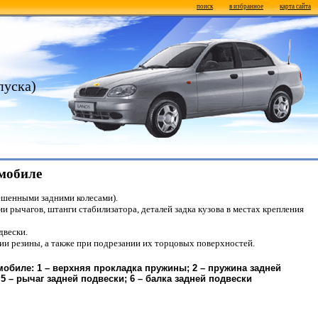
поиск
в избранное
карта сайта
пуска)
омобиле
вешенными задними колесами).
и рычагов, штанги стабилизатора, деталей задка кузова в местах крепления
двески.
и резины, а также при подрезании их торцовых поверхностей.
мобиле: 1 – верхняя прокладка пружины; 2 – пружина задней
5 – рычаг задней подвески; 6 – балка задней подвески