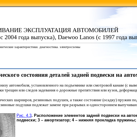
ИВАНИЕ ЭКСПЛУАТАЦИЯ АВТОМОБИЛЕЙ
с 2004 года выпуска), Daewoo Lanos (с 1997 года вы
нические характеристики. диагностика. электросхемы
ческого состояния деталей задней подвески на авт
низу автомобиля, установленного на подъемнике или смотровой канаве (с вы
ски трещин или следов задевания о дорожные препятствия или кузов, деформаци
ических шарниров, резиновых подушек, а также состояние (осадку) пружин по
зиновые подушки подлежат замене при разрывах и одностороннем выпучивани
Рис. 4.3
. Расположение элементов задней подвески на авто
подвески; 3 – амортизатор; 4 – нижняя прокладка пружины; 