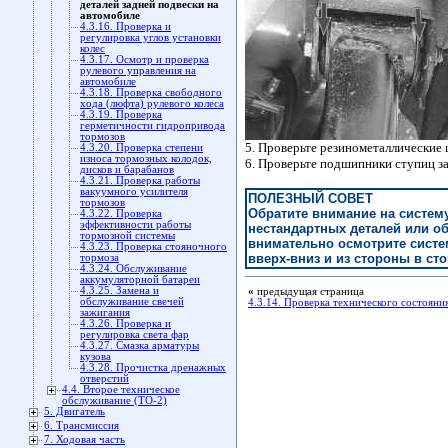
деталей задней подвески на
автомобиле
4.3.16. Проверка и
регулировка углов установки
колес
4.3.17. Осмотр и проверка
рулевого управления на
автомобиле
4.3.18. Проверка свободного
хода (люфта) рулевого колеса
4.3.19. Проверка
герметичности гидропривода
тормозов
5. Проверьте резинометаллические 
4.3.20. Проверка степени
износа тормозных колодок,
6. Проверьте подшипники ступиц за
дисков и барабанов
4.3.21. Проверка работы
вакуумного усилителя
ПОЛЕЗНЫЙ СОВЕТ
тормозов
Обратите внимание на систему
4.3.22. Проверка
эффективности работы
нестандартных деталей или об
тормозной системы
внимательно осмотрите систе
4.3.23. Проверка стояночного
вверх-вниз и из стороны в ст
тормоза
4.3.24. Обслуживание
аккумуляторной батареи
4.3.25. Замена и
«
предыдущая страница
обслуживание свечей
4.3.14. Проверка технического состояни
зажигания
4.3.26. Проверка и
регулировка света фар
4.3.27. Смазка арматуры
кузова
4.3.28. Прочистка дренажных
отверстий
4.4. Второе техническое
обслуживание (ТО-2)
5. Двигатель
6. Трансмиссия
7. Ходовая часть