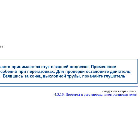
ва.
часто принимают за стук в задней подвеске. Применение
собенно при перегазовках. Для проверки остановите двигатель,
. Взявшись за конец выхлопной трубы, покачайте глушитель
следующая страница
»
4.3.16. Проверка и регулировка углов установки колес