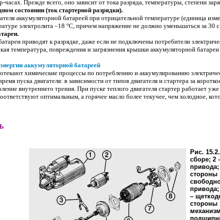
-часах. Прежде всего, оно зависит от тока разряда, температуры, степени зар
ном состоянии (ток стартерной разрядки).
ателя аккумуляторной батареей при отрицательной температуре (единица изме
атуре электролита –18 °С, причем напряжение не должно уменьшаться за 30 с н
тареи.
атареи приводят к разрядке, даже если не подключены потребители электриче
окая температура, повреждения и загрязнения крышки аккумуляторной батареи
энергии аккумуляторной батареей
отекают химические процессы по потреблению и аккумулированию электриче
ремя пуска двигателя: в зависимости от типов двигателя и стартера за коротк
оление внутреннего трения. При пуске теплого двигателя стартер работает уже
тветствуют оптимальным, а горячее масло более текучее, чем холодное, кото
Ь
Рис. 15.2
сборе; 2 
привода;
стороны 
свободно
привода;
– щеткод
стороны 
механизм
подшипн