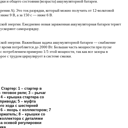
ядки и общего состояния (возраста) аккумуляторной батареи.
рения А). Это ток разрядки, который можно получить от 12-вольтовой
иже 9 В, а за 150 с — ниже 6 В.
ской энергии. Ежедневно новая заряженная аккумуляторная батарея теряет
 ускоряют саморазрядку.
ской энергии. Важнейшая задача аккумуляторной батареи — снабжение
ое время потребляется до 2000 Вт. Большая часть мощности при пуске
 с потреблением примерно 1/5 этой мощности, так как все зазоры в
рое с трудом циркулирует в системе смазки.
. Стартер: 1 – стартер в
– тяговое реле; 3 – рычаг
 4 – крышка стартера со
привода; 5 – муфта
го хода с шестерней
 6 – якорь с коллектором; 7
ержатель; 8 – крышки со
коллектора с деталями
а осевой регулировки
ика