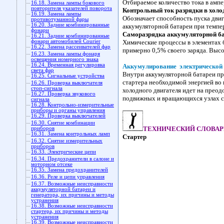
Отбираемое количество тока в ампер
16.18. Замена лампы бокового
повторителя указателей поворота
Контрольный ток разрядки в холод
16.19. Замена лампы
Обозначает способность пуска двиг
противотуманной фары
16.20. Задние комбинированные
аккумуляторной батареи при темпер
фонари
Саморазрядка аккумуляторной ба
16.21. Задние комбинированные
фонари автомобилей Courier
Химические процессы в элементах б
16.22. Замена рассеивателей фар
примерно 0,5% своего заряда. Выс
16.23. Замена лампы фонаря
освещения номерного знака
16.24. Временная регулировка
Аккумулирование электрической 
света фар
Внутри аккумуляторной батареи пр
16.25. Сигнальные устройства
стартера необходимой энергией во в
16.26. Проверка выключателя
стоп-сигнала
холодного двигателя идет на преод
16.27. Проверка звукового
подвижных и вращающихся узлах соо
сигнала
16.28. Контрольно-измерительные
приборы и органы управления
16.29. Проверка выключателей
16.30. Снятие комбинации
ТЕХНИЧЕСКИЙ СЛОВАР
приборов
16.31. Замена контрольных ламп
Стартер
16.32. Снятие измерительных
приборов
16.33. Электрические цепи
16.34. Предохранители в салоне и
моторном отсеке
16.35. Замена предохранителей
16.36. Реле и цепи управления
16.37. Возможные неисправности
аккумуляторной батареи и
генератора, их причины и методы
устранения
16.38. Возможные неисправности
стартера, их причины и методы
устранения
16.39. Возможные неисправности