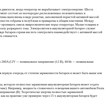
м двигателе, когда генератор не вырабатывает электроэнергию. Шесть
емент состоит из поочередно расположенных положительных и
тины выполнены в виде решетки, заполненной пористой активной массой.
ярности собраны в полублоки и приварены к общим пластинам. Между
т проникать сквозь микроскопические поры сепаратора. Малая толщина и
илу разрядного тока. Электролитом в аккумуляторной батарее служит
де батареи серная кислота электролита взаимодействует с активной массой
ть снижается.
Ah 200A (12V — номинальное напряжение (12 В); 40Ah — номинальная
 в первую очередь от степени заряженности батареи и может быть выше или
ка, которую полностью заряженная аккумуляторная батарея может отдать
жение). Например, мощность стояночного освещения вашего автомобиля Fiesta
/напряжение (В). Теоретически энергии полностью заряженной
 как на практике уже примерно через 15 ч аккумуляторная батарея будет