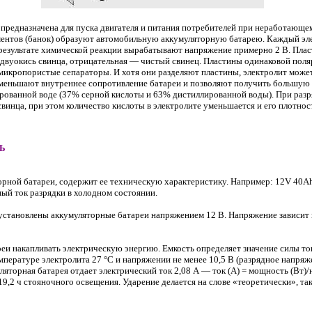
) предназначена для пуска двигателя и питания потребителей при неработающе
ментов (банок) образуют автомобильную аккумуляторную батарею. Каждый эл
 результате химической реакции вырабатывают напряжение примерно 2 В. Плас
двуокись свинца, отрицательная — чистый свинец. Пластины одинаковой пол
микропористые сепараторы. И хотя они разделяют пластины, электролит може
меньшают внутреннее сопротивление батареи и позволяют получить большую с
рованной воде (37% серной кислоты и 63% дистиллированной воды). При разря
свинца, при этом количество кислоты в электролите уменьшается и его плотнос
Ь
орной батареи, содержит ее техническую характеристику. Например: 12V 40
ный ток разрядки в холодном состоянии.
 установлены аккумуляторные батареи напряжением 12 В. Напряжение зависит
еи накапливать электрическую энергию. Емкость определяет значение силы то
мпературе электролита 27 °С и напряжении не менее 10,5 В (разрядное напря
ляторная батарея отдает электрический ток 2,08 А — ток (А) = мощность (Вт)
9,2 ч стояночного освещения. Ударение делается на слове «теоретически», так