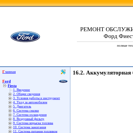
РЕМОНТ ОБСЛУЖ
Форд Фиеста
полные тех
Главная
16.2. Аккумуляторная 
Ford
Fiesta
1. Введение
2. Общие сведения
3. Условия работы и инструмент
4. Уход за автомобилем
5. Двигатель
6. Система смазки
7. Система охлаждения
8. Воздушный фильтр
9. Система впрыска топлива
10. Система зажигания
11. Система питания топливом