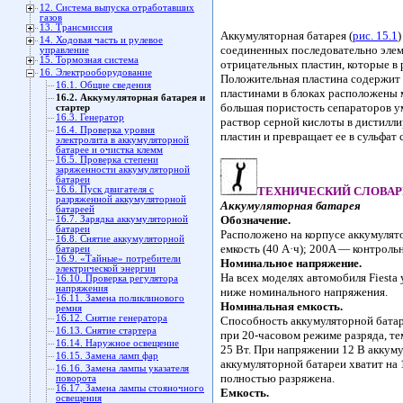
12. Система выпуска отработавших
газов
13. Трансмиссия
Аккумуляторная батарея (
рис. 15.1
14. Ходовая часть и рулевое
соединенных последовательно эле
управление
15. Тормозная система
отрицательных пластин, которые в
16. Электрооборудование
Положительная пластина содержит 
16.1. Общие сведения
пластинами в блоках расположены 
16.2. Аккумуляторная батарея и
большая пористость сепараторов у
стартер
16.3. Генератор
раствор серной кислоты в дистилли
16.4. Проверка уровня
пластин и превращает ее в сульфат 
электролита в аккумуляторной
батарее и очистка клемм
16.5. Проверка степени
заряженности аккумуляторной
батареи
16.6. Пуск двигателя с
ТЕХНИЧЕСКИЙ СЛОВАР
разряженной аккумуляторной
Аккумуляторная батарея
батареей
Обозначение.
16.7. Зарядка аккумуляторной
батареи
Расположено на корпусе аккумулят
16.8. Снятие аккумуляторной
емкость (40 А·ч); 200A — контроль
батареи
16.9. «Тайные» потребители
Номинальное напряжение.
электрической энергии
На всех моделях автомобиля Fiesta
16.10. Проверка регулятора
напряжения
ниже номинального напряжения.
16.11. Замена поликлинового
Номинальная емкость.
ремня
16.12. Снятие генератора
Способность аккумуляторной батар
16.13. Снятие стартера
при 20-часовом режиме разряда, те
16.14. Наружное освещение
25 Вт. При напряжении 12 В аккуму
16.15. Замена ламп фар
аккумуляторной батареи хватит на 1
16.16. Замена лампы указателя
полностью разряжена.
поворота
16.17. Замена лампы стояночного
Емкость.
освещения