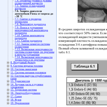
7.4. Проверка уровня и доливка
охлаждающей жидкости
7.5. Замена охлаждающей
жидкости
7.6. Защита двигателя
автомобиля Fiesta от мороза до
–30 °С
7.7. Снятие и проверка
термостата
7.8. Вентилятор радиатора
7.9. Поиск и устранение
В средних широтах охлаждающая жи
неисправностей вентилятора
что соответствует 50% смеси. Если
радиатора
7.10. Снятие вентилятора
охлаждающей жидкости уменьшилас
радиатора
измеряющий плотность охлаждающ
7.11. Снятие радиатора
7.12. Замена шлангов системы
охлаждения 3/4 л антифриза повыш
охлаждения
Полный объем заливаемой охлажда
7.13. Возможные неисправности
табл. 6.1.
системы охлаждения, их причины
и методы устранения
7.14. Возможные неисправности
термостата и их причины
8. Воздушный фильтр
9. Система впрыска топлива
10. Система зажигания
11. Система питания топливом
12. Система выпуска отработавших
газов
13. Трансмиссия
14. Ходовая часть и рулевое
управление
15. Тормозная система
16. Электрооборудование
17. Салон
18. Кузов
19. Приложения