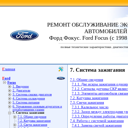
РЕМОНТ ОБСЛУЖИВАНИЕ ЭК
АВТОМОБИЛЕЙ
Форд Фокус. Ford Focus (с 1998
полные технические характеристики. диагности
Главная
7. Система зажигания
Ford
7.1. Общие сведения
Focus
7.1.1. Две искры зажигания однов
1. Введение
7.1.2. Сигналы датчика СКР являю
2. Двигатели
7.1.3. Элементы автомобиля связа
3. Система смазки двигателя
7.2. Катушка зажигания
4. Система охлаждения
7.3. Свечи зажигания
5. Система питания
6. Управление силовым агрегатом и
7.3.1. Калильное число
отработавшими газами
7.3.2. Зазор между электродами у
7. Система зажигания
7.3.3. Определение работы двигат
7.1. Общие сведения
7.4. Работа с системой зажигания
7.2. Катушка зажигания
7.3. Свечи зажигания
7.4.1. Замена свечей зажигания