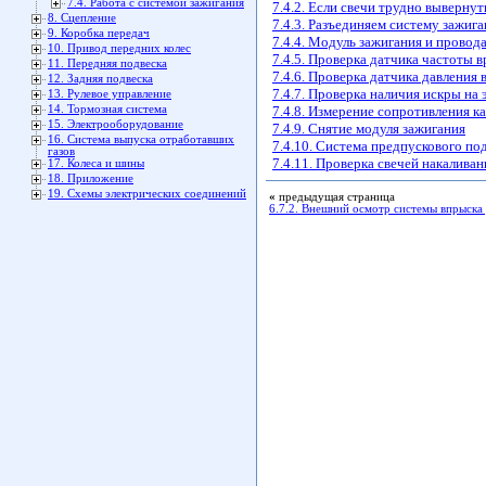
7.4. Работа с системой зажигания
7.4.2. Если свечи трудно вывернут
8. Сцепление
7.4.3. Разъединяем систему зажиг
9. Коробка передач
7.4.4. Модуль зажигания и провод
10. Привод передних колес
7.4.5. Проверка датчика частоты 
11. Передняя подвеска
7.4.6. Проверка датчика давления 
12. Задняя подвеска
7.4.7. Проверка наличия искры на 
13. Рулевое управление
14. Тормозная система
7.4.8. Измерение сопротивления 
15. Электрооборудование
7.4.9. Снятие модуля зажигания
16. Система выпуска отработавших
7.4.10. Система предпускового по
газов
7.4.11. Проверка свечей накаливан
17. Колеса и шины
18. Приложение
19. Схемы электрических соединений
«
предыдущая страница
6.7.2. Внешний осмотр системы впрыска 