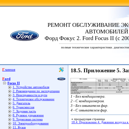
РЕМОНТ ОБСЛУЖИВАНИЕ ЭК
АВТОМОБИЛЕЙ
Форд Фокус 2. Ford Focus II (с 20
полные технические характеристики. диагности
Главная
18.5. Приложение 5. З
Ford
Focus II
1. Устройство автомобиля
2. Рекомендации по эксплуатации
3. Неисправности в пути
1 - Без кондиционера.
4. Техническое обслуживание
2 - С кондиционером.
5. Двигатель
3 - Без омывателя фар.
6. Трансмиссия
4 - С омывателем фар.
7. Ходовая часть
8. Рулевое управление
«
предыдущая страница
9. Тормозная система
18.4. Приложение 4. Давление воздуха 
10. Электрооборудование
11. Кузов