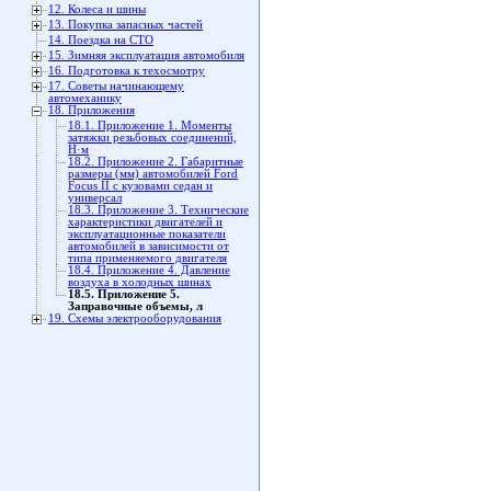
12. Колеса и шины
13. Покупка запасных частей
14. Поездка на СТО
15. Зимняя эксплуатация автомобиля
16. Подготовка к техосмотру
17. Советы начинающему
автомеханику
18. Приложения
18.1. Приложение 1. Моменты
затяжки резьбовых соединений,
Н·м
18.2. Приложение 2. Габаритные
размеры (мм) автомобилей Ford
Focus II с кузовами седан и
универсал
18.3. Приложение 3. Технические
характеристики двигателей и
эксплуатационные показатели
автомобилей в зависимости от
типа применяемого двигателя
18.4. Приложение 4. Давление
воздуха в холодных шинах
18.5. Приложение 5.
Заправочные объемы, л
19. Схемы электрооборудования