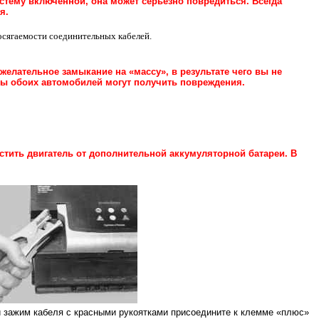
стему включенной, она может серьезно повредиться. Всегда
я.
осягаемости соединительных кабелей.
елательное замыкание на «массу», в результате чего вы не
мы обоих автомобилей могут получить повреждения.
стить двигатель от дополнительной аккумуляторной батареи. В
й зажим кабеля с красными рукоятками присоедините к клемме «плюс»