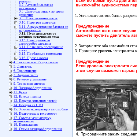
Если во время пуска двигате
рывками
выключайте аудиосистему пер
3.7. Автомобиль плохо
разгоняется
3.8. Двигатель заглох во время
движения
1. Установите автомобиль с разря
3.9. Упало давление масла
3.10. Перегрев двигателя
Предупреждение
3.11. Аккумуляторная батарея не
подзаряжается
Автомобили ни в коем случае 
3.12. Пуск двигателя от
сможете пустить двигатель а
внешних источников тока
3.13. Неисправности
электрооборудования
2. Затормозите оба автомобиля ст
3.14. Появились посторонние
3. Проверьте уровень электролита 
стуки
3.15. Проблемы с тормозами
3.16. Прокол колеса
Предупреждение
4. Техническое обслуживание
Если уровень электролита си
5. Двигатель
этом случае возможен взрыв 
6. Трансмиссия
7. Ходовая часть
8. Рулевое управление
9. Тормозная система
10. Электрооборудование
11. Кузов
12. Колеса и шины
13. Покупка запасных частей
14. Поездка на СТО
15. Зимняя эксплуатация автомобиля
16. Подготовка к техосмотру
17. Советы начинающему
автомеханику
18. Приложения
19. Схемы электрооборудования
4. Присоедините зажим соединит