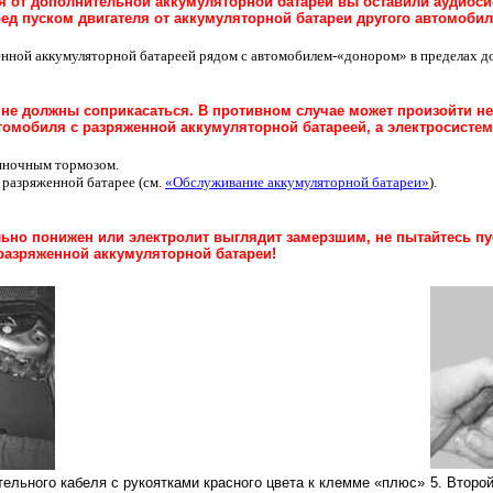
ля от дополнительной аккумуляторной батареи вы оставили аудиоси
ед пуском двигателя от аккумуляторной батареи другого автомобил
женной аккумуляторной батареей рядом с автомобилем-«донором» в пределах д
не должны соприкасаться. В противном случае может произойти неж
втомобиля с разряженной аккумуляторной батареей, а электросисте
ояночным тормозом.
в разряженной батарее (см.
«Обслуживание аккумуляторной батареи»
).
льно понижен или электролит выглядит замерзшим, не пытайтесь пу
разряженной аккумуляторной батареи!
ельного кабеля с рукоятками красного цвета к клемме «плюс»
5. Второ