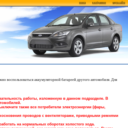
поиск
в избранное
карта сайта
можно воспользоваться аккумуляторной батареей другого автомобиля. Для
вательность работы, изложенную в данном подразделе. В
втомобилей.
ыключите также все потребители электроэнергии (фары,
рикосновения проводов с вентиляторами, приводными ремнями
 работать на нормальных оборотах холостого хода.