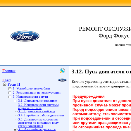
РЕМОНТ ОБСЛУЖ
Форд Фокус 2
полные тех
Главная
3.12. Пуск двигателя 
Ford
Если не удается пустить двигатель
Focus II
подключения батареи-«донора» исп
1. Устройство автомобиля
2. Рекомендации по эксплуатации
Предупреждения
3. Неисправности в пути
При пуске двигателя от допо
3.1. Двигатель не заводится
противном случае может прои
3.2. Неисправности системы
впрыска топлива
Перед подсоединением внешне
3.3. Пропал холостой ход
автомагнитолу, стеклоочистите
3.4. Перебои в работе двигателя
При подсоединении и отсоеди
3.5. Диагностика состояния
или другими вращающимися д
двигателя по внешнему виду
свечей зажигания
Не отсоединяйте провода внеш
3.6. Автомобиль движется