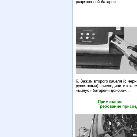
разряженной батареи.
6. Зажим второго кабеля (с чер
рукоятками) присоедините к кл
«минус» батареи-«донора»…
Примечание
Требование присое