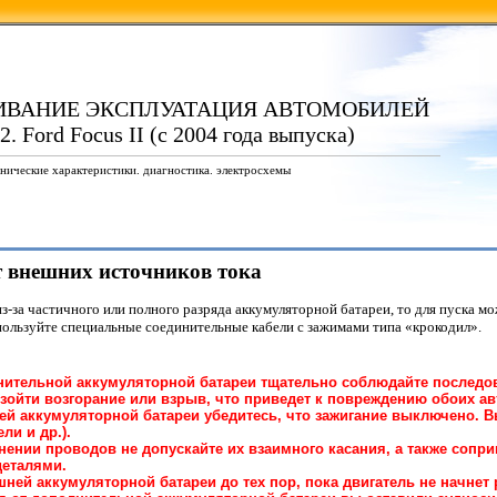
ИВАНИЕ ЭКСПЛУАТАЦИЯ АВТОМОБИЛЕЙ
. Ford Focus II (с 2004 года выпуска)
нические характеристики. диагностика. электросхемы
от внешних источников тока
 из-за частичного или полного разряда аккумуляторной батареи, то для пуска 
ользуйте специальные соединительные кабели с зажимами типа «крокодил».
лнительной аккумуляторной батареи тщательно соблюдайте последо
зойти возгорание или взрыв, что приведет к повреждению обоих а
й аккумуляторной батареи убедитесь, что зажигание выключено. В
ли и др.).
нении проводов не допускайте их взаимного касания, а также соп
еталями.
ней аккумуляторной батареи до тех пор, пока двигатель не начнет