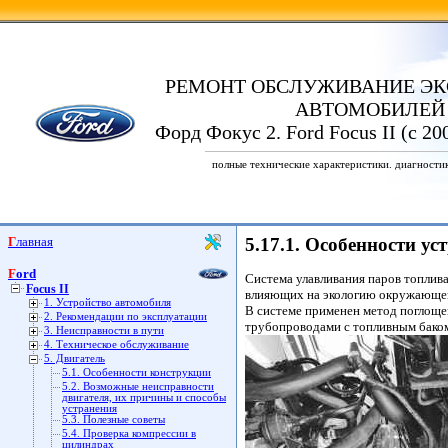
РЕМОНТ ОБСЛУЖИВАНИЕ ЭК
АВТОМОБИЛЕЙ
Форд Фокус 2. Ford Focus II (с 20
полные технические характеристики. диагности
Главная
5.17.1. Особенности ус
Ford
Система улавливания паров топлива
Focus II
влияющих на экологию окружающе
1. Устройство автомобиля
В системе применен метод поглоще
2. Рекомендации по эксплуатации
трубопроводами с топливным баком
3. Неисправности в пути
4. Техническое обслуживание
5. Двигатель
5.1. Особенности конструкции
5.2. Возможные неисправности
двигателя, их причины и способы
устранения
5.3. Полезные советы
5.4. Проверка компрессии в
цилиндрах