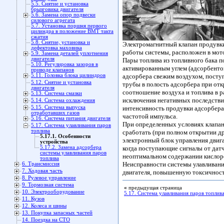
5.5. Снятие и установка
брызговика двигателя
5.6. Замена опор подвески
силового агрегата
5.7. Установка поршня первого
цилиндра в положение ВМТ такта
сжатия
5.8. Снятие, установка и
Электромагнитный клапан продувки
дефектовка маховика
работы системы, расположен в мот
5.9. Замена деталей уплотнения
двигателя
Пары топлива из топливного бака п
5.10. Регулировка зазоров в
активированным углем (адсорбентом
приводе клапанов
5.11. Головка блока цилиндров
адсорбера свежим воздухом, посту
5.12. Снятие и установка
трубы в полость адсорбера при отк
двигателя
соотношение воздуха и топлива в р
5.13. Система смазки
исключения негативных последстви
5.14. Система охлаждения
5.15. Система выпуска
интенсивность продувки адсорбера 
отработавших газов
частотой импульса.
5.16. Система питания двигателя
При определенных условиях клапан 
5.17. Система улавливания паров
топлива
сработать (при полном открытии др
5.17.1. Особенности
электронный блок управления двига
устройства
5.17.2. Замена адсорбера
когда поступающие сигналы от дат
системы улавливания паров
неоптимальном содержании кислоро
топлива
Неисправности системы улавливания
6. Трансмиссия
7. Ходовая часть
двигателя, повышенную токсичност
8. Рулевое управление
9. Тормозная система
«
предыдущая страница
10. Электрооборудование
5.17. Система улавливания паров топлив
11. Кузов
12. Колеса и шины
13. Покупка запасных частей
14. Поездка на СТО