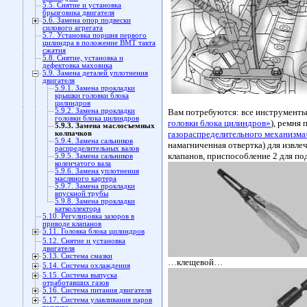
5.5. Снятие и установка
брызговика двигателя
5.6. Замена опор подвески
силового агрегата
5.7. Установка поршня первого
цилиндра в положение ВМТ такта
сжатия
5.8. Снятие, установка и
дефектовка маховика
5.9. Замена деталей уплотнения
двигателя
5.9.1. Замена прокладки
крышки головки блока
цилиндров
5.9.2. Замена прокладки
Вам потребуются: все инструменты
головки блока цилиндров
головки блока цилиндров»
), ремня
5.9.3. Замена маслосъемных
газораспределительного механизма
колпачков
5.9.4. Замена сальников
намагниченная отвертка) для извле
распределительных валов
клапанов, приспособление 2 для по
5.9.5. Замена сальников
коленчатого вала
5.9.6. Замена уплотнения
масляного картера
5.9.7. Замена прокладки
впускной трубы
5.9.8. Замена прокладки
катколлектора
5.10. Регулировка зазоров в
приводе клапанов
5.11. Головка блока цилиндров
5.12. Снятие и установка
двигателя
5.13. Система смазки
…клещевой…
5.14. Система охлаждения
5.15. Система выпуска
отработавших газов
5.16. Система питания двигателя
5.17. Система улавливания паров