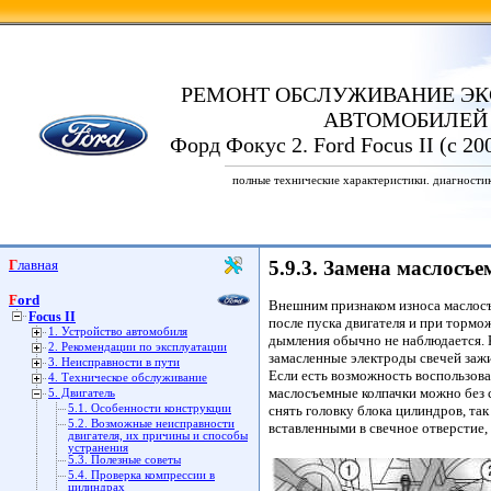
РЕМОНТ ОБСЛУЖИВАНИЕ ЭК
АВТОМОБИЛЕЙ
Форд Фокус 2. Ford Focus II (с 20
полные технические характеристики. диагности
Главная
5.9.3. Замена маслосъ
Ford
Внешним признаком износа маслосъ
Focus II
после пуска двигателя и при тормо
1. Устройство автомобиля
дымления обычно не наблюдается. 
2. Рекомендации по эксплуатации
замасленные электроды свечей заж
3. Неисправности в пути
Если есть возможность воспользова
4. Техническое обслуживание
маслосъемные колпачки можно без с
5. Двигатель
5.1. Особенности конструкции
снять головку блока цилиндров, та
5.2. Возможные неисправности
вставленными в свечное отверстие,
двигателя, их причины и способы
устранения
5.3. Полезные советы
5.4. Проверка компрессии в
цилиндрах