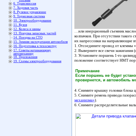
топлива
6. Трансмиссия
7. Ходовая часть
8. Рулевое управление
9. Тормозная система
10. Электрооборудование
11. Кузов
12. Колеса и шины
…или инерционный съемник маслосъ
13. Покупка запасных частей
колпачков. При отсутствии такого 
14. Поездка на СТО
их напрессовки на направляющие вт
15. Зимняя эксплуатация автомобиля
1. Отсоедините провод от клеммы 
16. Подготовка к техосмотру
2. Выверните все свечи зажигания (
17. Советы начинающему
автомеханику
3. Установите поршень 1-го цилинд
18. Приложения
положение соответствует НМТ порш
19. Схемы электрооборудования
Примечание
Если поршень не будет устано
провернется, и автомобиль мо
4. Снимите крышку головки блока 
5. Снимите ремень привода газорас
механизма»
).
6. Снимите распределительные вал