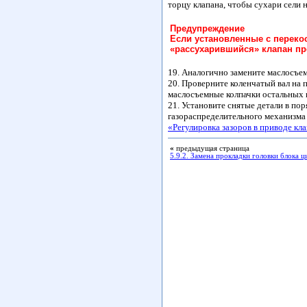
торцу клапана, чтобы сухари сели н
Предупреждение
Если установленные с переко
«рассухарившийся» клапан про
19. Аналогично замените маслосъем
20. Проверните коленчатый вал на 
маслосъемные колпачки остальных 
21. Установите снятые детали в по
газораспределительного механизма 
«Регулировка зазоров в приводе кл
«
предыдущая страница
5.9.2. Замена прокладки головки блока 