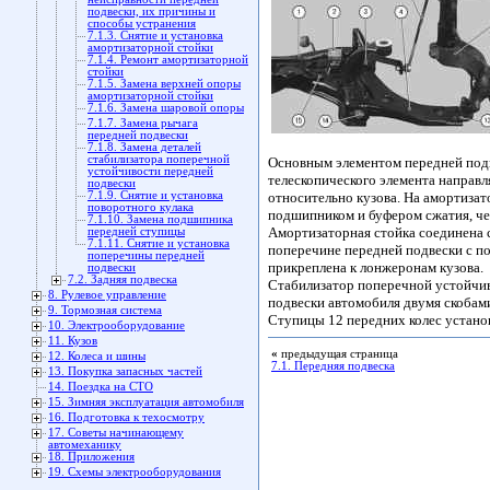
подвески, их причины и
способы устранения
7.1.3. Снятие и установка
амортизаторной стойки
7.1.4. Ремонт амортизаторной
стойки
7.1.5. Замена верхней опоры
амортизаторной стойки
7.1.6. Замена шаровой опоры
7.1.7. Замена рычага
передней подвески
7.1.8. Замена деталей
стабилизатора поперечной
Основным элементом передней подв
устойчивости передней
телескопического элемента направ
подвески
7.1.9. Снятие и установка
относительно кузова. На амортизат
поворотного кулака
подшипником и буфером сжатия, чер
7.1.10. Замена подшипника
Амортизаторная стойка соединена 
передней ступицы
7.1.11. Снятие и установка
поперечине передней подвески с по
поперечины передней
прикреплена к лонжеронам кузова.
подвески
7.2. Задняя подвеска
Стабилизатор поперечной устойчив
8. Рулевое управление
подвески автомобиля двумя скобами
9. Тормозная система
Ступицы 12 передних колес устан
10. Электрооборудование
11. Кузов
«
предыдущая страница
12. Колеса и шины
7.1. Передняя подвеска
13. Покупка запасных частей
14. Поездка на СТО
15. Зимняя эксплуатация автомобиля
16. Подготовка к техосмотру
17. Советы начинающему
автомеханику
18. Приложения
19. Схемы электрооборудования