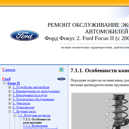
РЕМОНТ ОБСЛУЖИВАНИЕ ЭК
АВТОМОБИЛЕЙ
Форд Фокус 2. Ford Focus II (с 20
полные технические характеристики. диагности
Главная
7.1.1. Особенности ко
Ford
Передняя подвеска независимая, р
Focus II
витыми цилиндрическими пружинам
1. Устройство автомобиля
2. Рекомендации по эксплуатации
3. Неисправности в пути
4. Техническое обслуживание
5. Двигатель
6. Трансмиссия
7. Ходовая часть
7.1. Передняя подвеска
7.1.1. Особенности
конструкции
7.1.2. Возможные
неисправности передней