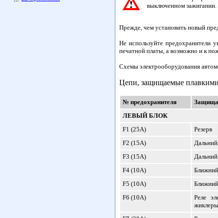
выключенном зажигании. 
Прежде, чем установить новый пре
Не используйте предохранители у
печатной платы, а возможно и к по
Схемы электрооборудования автом
Цепи, защищаемые плавкими
№ предохранителя
Защища
ЛЕВЫЙ БЛОК
F1 (25А)
Резерв
F2 (15А)
Дальний
F3 (15А)
Дальний 
F4 (10А)
Ближний
F5 (10А)
Ближний
F6 (10А)
Реле эл
жиклеры