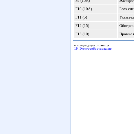
F9 (15А)
Электро
F10 (10А)
Блок си
F11 (5)
Указател
F12 (15)
Обогрев
F13 (10)
Правые 
«
предыдущая страница
19. Электрооборудование