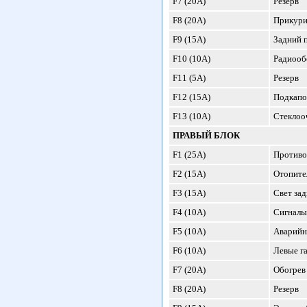
F7 (20А)
Резерв
F8 (20А)
Прикурив
F9 (15А)
Задний 
F10 (10А)
Радиооб
F11 (5А)
Резерв
F12 (15А)
Подкапо
F13 (10А)
Стеклоо
ПРАВЫЙ БЛОК
F1 (25А)
Противо
F2 (15А)
Отопител
F3 (15А)
Свет зад
F4 (10А)
Сигналы
F5 (10А)
Аварийн
F6 (10А)
Левые г
F7 (20А)
Обогрев 
F8 (20А)
Резерв