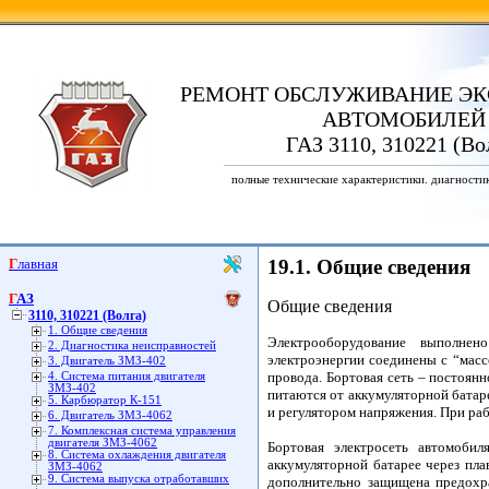
РЕМОНТ ОБСЛУЖИВАНИЕ ЭК
АВТОМОБИЛЕЙ
ГАЗ 3110, 310221 (Во
полные технические характеристики. диагности
Главная
19.1. Общие сведения
ГАЗ
Общие сведения
3110, 310221 (Волга)
1. Общие сведения
Электрооборудование выполне
2. Диагностика неисправностей
электроэнергии соединены с “мас
3. Двигатель ЗМЗ-402
провода. Бортовая сеть – постоян
4. Система питания двигателя
ЗМЗ-402
питаются от аккумуляторной батаре
5. Карбюратор К-151
и регулятором напряжения. При раб
6. Двигатель ЗМЗ-4062
7. Комплексная система управления
двигателя ЗМЗ-4062
Бортовая электросеть автомобил
8. Система охлаждения двигателя
аккумуляторной батарее через пла
ЗМЗ-4062
9. Система выпуска отработавших
дополнительно защищена предохр