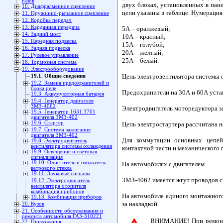
газов
двух блоках, установленных в па
10. Диафрагменное сцепление
цепи указаны в таблице. Нумерация 
11. Пружинно-рычажное сцепление
12. Коробка передач
13. Карданная передача
5А – оранжевый;
14. Задний мост
10А – красный;
15. Передняя подвеска
15А – голубой;
16. Задняя подвеска
20А – желтый;
17. Рулевое управление
25А – белый.
18. Тормозная система
19. Электрооборудование
Цепь электровентилятора системы 
19.1. Общие сведения
19.2. Замена предохранителей и
блока реле
Предохранители на 30А и 60А устан
19.3. Аккумуляторная батарея
19.4. Генератор двигателя
ЗМЗ-4062
Электродвигатель моторедуктора з
19.5. Генератор 1631.3701
двигателя ЗМЗ-402
19.6. Стартер
Цепь электростартера рассчитана н
19.7. Система зажигания
двигателя ЗМЗ-402
Для коммутации основных цепей
19.8. Электродвигатель
вентилятора системы охлаждения
контактной части и механического 
19.9. Освещение и световая
сигнализация
19.10. Очиститель и омыватель
На автомобилях с двигателем
ветрового стекла
19.11. Звуковые сигналы
ЗМЗ-4062 имеется жгут проводов си
19.12. Электродвигатель
вентилятора отопителя
комбинация приборов
На автомобиле единого монтажного 
19.13. Комбинация приборов
за накладкой.
20. Кузов
21. Особенности обслуживания и
ремонта автомобиля ГАЗ-310221
ВНИМАНИЕ! При ремонте
22. Приложения