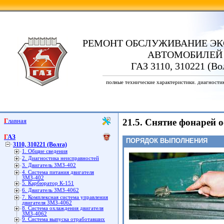
РЕМОНТ ОБСЛУЖИВАНИЕ ЭК
АВТОМОБИЛЕЙ
ГАЗ 3110, 310221 (Во
полные технические характеристики. диагности
Главная
21.5. Снятие фонарей 
ГАЗ
ПОРЯДОК ВЫПОЛНЕНИЯ
3110, 310221 (Волга)
1. Общие сведения
2. Диагностика неисправностей
3. Двигатель ЗМЗ-402
4. Система питания двигателя
ЗМЗ-402
5. Карбюратор К-151
6. Двигатель ЗМЗ-4062
7. Комплексная система управления
двигателя ЗМЗ-4062
8. Система охлаждения двигателя
ЗМЗ-4062
9. Система выпуска отработавших