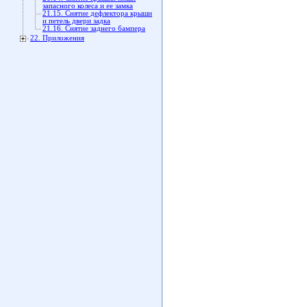
запасного колеса и ее замка
21.15. Снятие дефлектора крыши
и петель двери задка
21.16. Снятие заднего бампера
22. Приложения