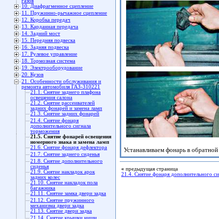
газов
10. Диафрагменное сцепление
11. Пружинно-рычажное сцепление
12. Коробка передач
13. Карданная передача
14. Задний мост
15. Передняя подвеска
16. Задняя подвеска
17. Рулевое управление
18. Тормозная система
19. Электрооборудование
20. Кузов
21. Особенности обслуживания и
ремонта автомобиля ГАЗ-310221
21.1. Снятие заднего плафона
освещения салона
21.2. Снятие рассеивателей
задних фонарей и замена ламп
21.3. Снятие задних фонарей
21.4. Снятие фонаря
дополнительного сигнала
торможения
21.5. Снятие фонарей освещения
номерного знака и замена ламп
21.6. Снятие фонаря дефлектора
Устанавливаем фонарь в обратной
21.7. Снятие заднего сиденья
21.8. Снятие дополнительного
сиденья
«
предыдущая страница
21.9. Снятие накладок арок
21.4. Снятие фонаря дополнительного с
задних колес
21.10. Снятие накладок пола
багажника
21.11. Снятие замка двери задка
21.12. Снятие пружинного
механизма двери задка
21.13. Снятие двери задка
21.14. Снятие крышки ниши