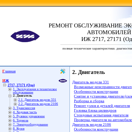
РЕМОНТ ОБСЛУЖИВАНИЕ ЭК
АВТОМОБИЛЕЙ
ИЖ 2717, 27171 (Од
полные технические характеристики. диагности
Главная
2. Двигатель
ИЖ
Двигатель модели 331
2717, 27171 (Ода)
Возможные неисправности двигате
1. Эксплуатация и техническое
Особенности конструкции
обслуживание
2. Двигатель
Снятие и установка двигателя (сил
2.1. Двигатель модели 331
Разборка и сборка
2.2. Двигатель модели 2106
Ремонт узлов и деталей двигателя
3. Трансмиссия
Головка блока цилиндров
4. Ходовая часть
Стендовые испытания двигателя
5. Рулевое управление
Проверка двигателя на автомобиле
6. Тормоза
Двигатель модели 2106
7. Электрооборудование
8. Кузов
Особенности конструкции