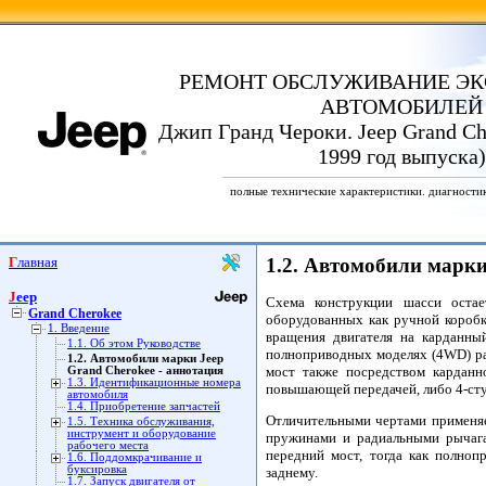
РЕМОНТ ОБСЛУЖИВАНИЕ ЭК
АВТОМОБИЛЕЙ
Джип Гранд Чероки. Jeep Grand Che
1999 год выпуска)
полные технические характеристики. диагности
Главная
1.2. Автомобили марки
Jeep
Схема конструкции шасси остае
Grand Cherokee
оборудованных как ручной коробко
1. Введение
вращения двигателя на карданны
1.1. Об этом Руководстве
полноприводных моделях (4WD) ра
1.2. Автомобили марки Jeep
мост также посредством карданн
Grand Cherokee - аннотация
1.3. Идентификационные номера
повышающей передачей, либо 4-ст
автомобиля
1.4. Приобретение запчастей
Отличительными чертами применяе
1.5. Техника обслуживания,
инструмент и оборудование
пружинами и радиальными рычага
рабочего места
передний мост, тогда как полно
1.6. Поддомкрачивание и
буксировка
заднему.
1.7. Запуск двигателя от