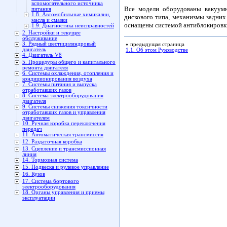
вспомогательного источника
Все модели оборудованы вакуумн
питания
1.8. Автомобильные химикалии,
дискового типа, механизмы задних
масла и смазки
оснащены системой антиблокировки
1.9. Диагностика неисправностей
2. Настройки и текущее
обслуживание
3. Рядный шестицилиндровый
«
предыдущая страница
двигатель
1.1. Об этом Руководстве
4. Двигатель V8
5. Процедуры общего и капитального
ремонта двигателя
6. Системы охлаждения, отопления и
кондиционирования воздуха
7. Системы питания и выпуска
отработавших газов
8. Система электрооборудования
двигателя
9. Системы снижения токсичности
отработавших газов и управления
двигателем
10. Ручная коробка переключения
передач
11. Автоматическая трансмиссия
12. Раздаточная коробка
13. Сцепление и трансмиссионная
линия
14. Тормозная система
15. Подвеска и рулевое управление
16. Кузов
17. Система бортового
электрооборудования
18. Органы управления и приемы
эксплуатации