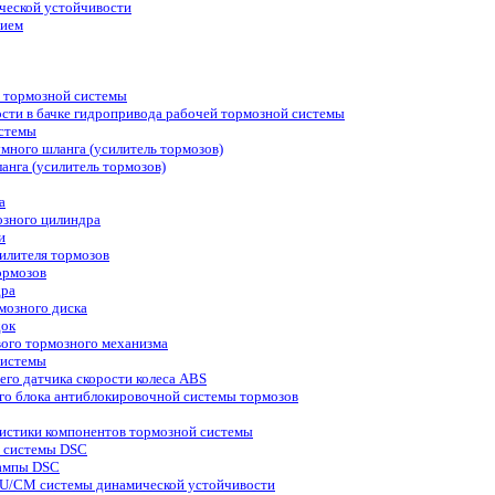
ческой устойчивости
нием
в тормозной системы
сти в бачке гидропривода рабочей тормозной системы
истемы
много шланга (усилитель тормозов)
анга (усилитель тормозов)
а
озного цилиндра
и
силителя тормозов
ормозов
дра
мозного диска
док
вого тормозного механизма
системы
него датчика скорости колеса ABS
ого блока антиблокировочной системы тормозов
ристики компонентов тормозной системы
и системы DSC
лампы DSC
HU/CM системы динамической устойчивости