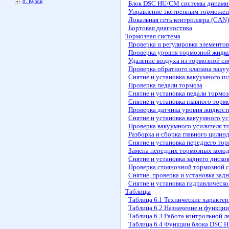
8. Кузов
Блок DSC HU/CM системы динами
Управление экстренным торможе
Локальная сеть контроллера (CAN)
Бортовая диагностика
Тормозная система
Проверка и регулировка элементо
Проверка уровня тормозной жидко
Удаление воздуха из тормозной с
Проверка обратного клапана вакуу
Снятие и установка вакуумного шл
Проверка педали тормоза
Снятие и установка педали тормоз
Снятие и установка главного торм
Проверка датчика уровня жидкост
Снятие и установка вакуумного у
Проверка вакуумного усилителя т
Разборка и сборка главного цилин
Снятие и установка переднего тор
Замена передних тормозных коло
Снятие и установка заднего диско
Проверка стояночной тормозной 
Снятие, проверка и установка зад
Снятие и установка гидравлическ
Таблицы
Таблица 6.1 Технические характе
Таблица 6.2 Назначение и функци
Таблица 6.3 Работа контрольной 
Таблица 6.4 Функции блока DSC 