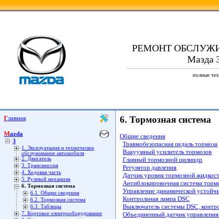
РЕМОНТ ОБСЛУЖ
Мазда 3
полные тех
Главная
6. Тормозная система
Mazda
Общие сведения
3
Травмобезопасная педаль тормоза
1. Эксплуатация и техническое
Вакуумный усилитель тормозов
обслуживание автомобиля
2. Двигатель
Главный тормозной цилиндр
3. Трансмиссия
Регулятор давления
4. Ходовая часть
Датчик уровня тормозной жидкос
5. Рулевой механизм
Антиблокировочная система торм
6. Тормозная система
Управление динамической устойч
6.1. Общие сведения
Контрольная лампа DSC
6.2. Тормозная система
Выключатель системы DSC, контр
6.3. Таблицы
7. Бортовое электрооборудование
Объединенный датчик управления