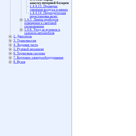
аккумуляторной батареи
1.4.4.13. Проверка
давления воздуха в шинах
1.4.4.14. Периодическая
перестановка колес
1.4.5. Лампы приборов
освещения и световой
сигнализации
1.4.6. Уход за кузовом и
салоном автомобиля
2. Двигатель
3. Трансмиссия
4. Ходовая часть
5. Рулевой механизм
6. Тормозная система
7. Бортовое электрооборудование
8. Кузов