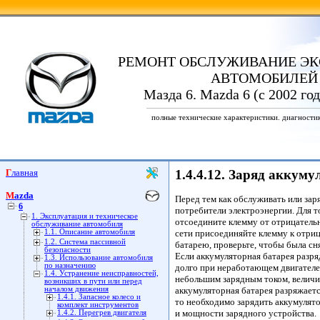
РЕМОНТ ОБСЛУЖИВАНИЕ ЭК
АВТОМОБИЛЕЙ
Мазда 6. Mazda 6 (с 2002 го
полные технические характеристики. диагности
Главная
1.4.4.12. Заряд аккум
Mazda
Перед тем как обслуживать или зар
6
потребители электроэнергии. Для т
1. Эксплуатация и техническое
отсоедините клемму от отрицатель
обслуживание автомобиля
1.1. Описание автомобиля
сети присоединяйте клемму к отри
1.2. Система пассивной
батарею, проверьте, чтобы была сн
безопасности
Если аккумуляторная батарея разряд
1.3. Использование автомобиля
по назначению
долго при неработающем двигателе
1.4. Устранение неисправностей,
небольшим зарядным током, величин
возникших в пути или перед
началом движения
аккумуляторная батарея разряжаетс
1.4.1. Запасное колесо и
то необходимо зарядить аккумулят
комплект инструментов
и мощности зарядного устройства.
1.4.2. Перегрев двигателя