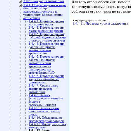
1.4.3. Эвакуация автомобиля
Для того чтобы обеспечить номина
1.4.4. Общие сведения и меры
топливную экономичность всегда п
безопасности при
соблюдать ограничения по вертика
контрольном осмотре и
техническом обслуживании
автомобиля
«
предыдущая страница
1.4.4.1. Проверка уровня
1.4.4.11. Проверка уровня электролита
моторного масла
1.4.4.2. Проверка уровня
охлаждающей жидкости
1.4.4.3. Проверка уровня
рабочей жидкости в бачке
рулевого гидроусилителя
1.4.4.4. Проверка уровня
рабочей жидкости
автоматической
трансмиссии
1.4.4.5. Проверка уровня
рабочей жидкости
автоматической
трансмиссии на
олноприводных
автомобилях 4WD
1.4.4.6. Проверка уровня
жидкости омывателей
стекол и фар
1.4.4.7. Смазка узлов
трения на кузове
автомобиля
1.4.4.8. Замена
фильтрующего элемента
фильтра
воздухоочистителя
1.4.4.9. Замена щеток
очистителя ветрового
стекла
1.4.4.10. Обслуживание
аккумуляторной батареи
1.4.4.11. Проверка уровня
электролита
1.4.4.12. Заряд