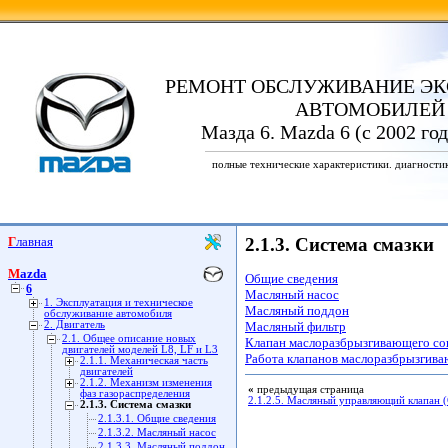
РЕМОНТ ОБСЛУЖИВАНИЕ ЭК
АВТОМОБИЛЕЙ
Мазда 6. Mazda 6 (с 2002 го
полные технические характеристики. диагности
Главная
2.1.3. Система смазки
Mazda
Общие сведения
6
Масляный насос
1. Эксплуатация и техническое
Масляный поддон
обслуживание автомобиля
2. Двигатель
Масляный фильтр
2.1. Общее описание новых
Клапан маслоразбрызгивающего со
двигателей моделей L8, LF и L3
Работа клапанов маслоразбрызгив
2.1.1. Механическая часть
двигателей
2.1.2. Механизм изменения
«
предыдущая страница
фаз газораспределения
2.1.2.5. Масляный управляющий клапан 
2.1.3. Система смазки
2.1.3.1. Общие сведения
2.1.3.2. Масляный насос
2.1.3.3. Масляный поддон