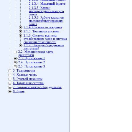
2.1.3.4. Масляный фильтр
2.1.3.5. Клапан
маслоразбрызгивающего
сопла
2.1.3.6. Работа клапанов
маслоразбрызгивающих
сопел
2.1.4. Система охлаждения
2.1.5. Топливная система
2.1.6. Система выпуска
отработавших газов и система
снижения токсичности
2.1.7. Электрооборудование
двигателей
2.2. Механическая часть
двигателей
2.3. Приложение 1
2.4. Приложение 2
2.5. Приложение 3
3. Трансмиссия
4. Ходовая часть
5. Рулевой механизм
6. Тормозная система
7. Бортовое электрооборудование
8. Кузов