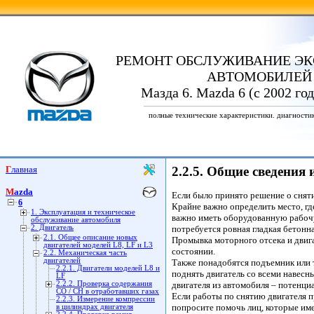
РЕМОНТ ОБСЛУЖИВАНИЕ ЭК
АВТОМОБИЛЕЙ
Мазда 6. Mazda 6 (с 2002 го
полные технические характеристики. диагности
Главная
2.2.5. Общие сведения 
Mazda
Если было принято решение о сняти
6
Крайне важно определить место, гд
1. Эксплуатация и техническое
важно иметь оборудованную рабочую
обслуживание автомобиля
2. Двигатель
потребуется ровная гладкая бетонн
2.1. Общее описание новых
Промывка моторного отсека и двиг
двигателей моделей L8, LF и L3
состоянии.
2.2. Механическая часть
двигателей
Также понадобятся подъемник или т
2.2.1. Двигатели моделей L8 и
поднять двигатель со всеми навесн
LF
2.2.2. Проверка содержания
двигателя из автомобиля – потенци
СО / СН в отработавших газах
Если работы по снятию двигателя 
2.2.3. Измерение компрессии
попросите помочь лиц, которые им
в цилиндрах двигателя