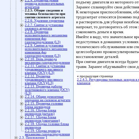
2.2.4. Проверка ремня
подъему двигателя из моторного от
привода вспомогательных
Заранее спланируйте свои действия
агрегатов
2.2.5. Общие сведения и
К некоторым приспособлениям, обе
техника безопасности при
трудозатрат относятся (помимо по
снятии силового агрегата
2.2.6. Удаление герметика
и растворитель для уборки неизбе
2.2.7. Снятие и установка
напрокат, то договоритесь об этом
силового агрегата
сэкономить деньги и время.
2.2.8. Проверка
исполнительного механизма
Имейте в виду, что значительное в
изменения фаз
недоступных в домашних условиях (
газораспределения (L3)
2.2.9. Снятие и установка
технического обслуживания или сп
исполнительного механизма
целесообразно проконсультироватьс
изменения фаз
газораспределения (L3)
восстановление деталей.
2.2.10. Цепь привода
При снятии двигателя всегда будьт
механизма газораспределения
2.2.11. Снятие и установка
травм. Заранее обдумывайте свои де
управляющего масляного
клапана (OCV) (L3)
2.2.12. Проверка
«
предыдущая страница
управляющего масляного
2.2.4.5. Регулировка тепловых зазоров в
клапана (OCV)(L3)
клапанов
2.2.13. Проверка работы
золотникового клапана (OCV)
(L3)
2.2.14. Общие ремонтные
операции на силовом агрегате
2.2.15. Проверка головки
блока цилиндров
2.2.16. Сборка блока
цилиндров (начало)
2.2.17. Сборка блока
цилиндров (окончание)
2.2.18. Сборка головки блока
цилиндров
2.2.19. Сборка привода
механизма газораспределения
2.3. Приложение 1