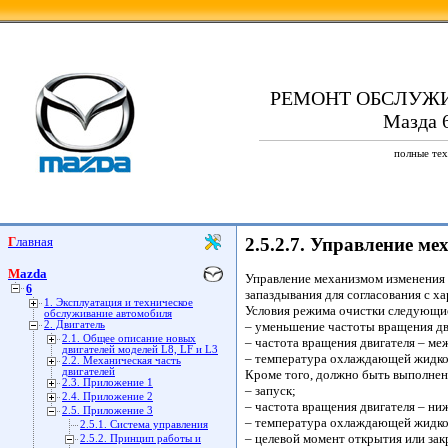
РЕМОНТ ОБСЛУЖ
Мазда 6
полные тех
Главная
2.5.2.7. Управление м
Mazda
Управление механизмом изменения 
6
запаздывания для согласования с х
1. Эксплуатация и техническое
Условия режима очистки следующи
обслуживание автомобиля
2. Двигатель
– уменьшение частоты вращения дв
2.1. Общее описание новых
– частота вращения двигателя – ме
двигателей моделей L8, LF и L3
– температура охлаждающей жидкос
2.2. Механическая часть
двигателей
Кроме того, должно быть выполнен
2.3. Приложение 1
– запуск;
2.4. Приложение 2
– частота вращения двигателя – ни
2.5. Приложение 3
– температура охлаждающей жидкос
2.5.1. Система управления
– целевой момент открытия или зак
2.5.2. Принцип работы и