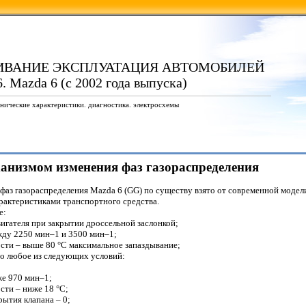
ИВАНИЕ ЭКСПЛУАТАЦИЯ АВТОМОБИЛЕЙ
. Mazda 6 (с 2002 года выпуска)
нические характеристики. диагностика. электросхемы
еханизмом изменения фаз газораспределения
фаз газораспределения Mazda 6 (GG) по существу взято от современной модел
арактеристиками транспортного средства.
е:
игателя при закрытии дроссельной заслонкой;
жду 2250 мин
–1
и 3500 мин
–1
;
ти – выше 80 °C максимальное запаздывание;
о любое из следующих условий:
же 970 мин
–1
;
ти – ниже 18 °C;
рытия клапана – 0;