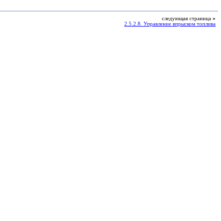
следующая страница
»
2.5.2.8. Управление впрыском топлива