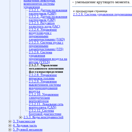
назначение некоторых
– уменьшение крутящего момента.
компонентов системы
управления
2.5.2.1. Датчик положения
«
предыдущая страница
распредвала (СМР)
2.5.2.6. Система управления перемешива
2.5.2.2. Датчик положения
распредвала (СКР)
2.5.2.3. Регулятор
холостого хода (IAC)
2.5.2.4. Управление
воздуховодом с
переменными
характеристиками (VAD)
2.5.2.5. Система пуска с
переменными
характеристиками (VIS)
2.5.2.6. Система
управления
перемешивания воздуха на
впуске (VTCS)
2.5.2.7. Управление
механизмом изменения
фаз газораспределения
2.5.2.8. Управление
впрыском топлива
2.5.2.9. Управление
выключением системы
кондиционирования
воздуха
2.5.2.10. Управление
электрическим
вентилятором
2.5.2.11. Локальная сеть
контроллера (CAN)
2.5.2.12. Система
бортовой диагностики
2.5.3. Коды неисправностей
3. Трансмиссия
4. Ходовая часть
5. Рулевой механизм