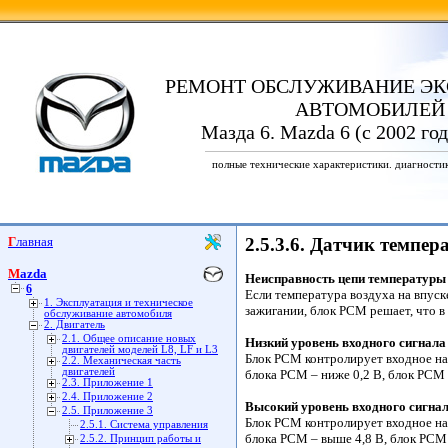
РЕМОНТ ОБСЛУЖИВАНИЕ ЭК
АВТОМОБИЛЕЙ
Мазда 6. Mazda 6 (с 2002 го
полные технические характеристики. диагности
Главная
2.5.3.6. Датчик темпер
Mazda
Неисправность цепи температуры 
6
Если температура воздуха на впус
1. Эксплуатация и техническое
зажигании, блок PCM решает, что в
обслуживание автомобиля
2. Двигатель
2.1. Общее описание новых
Низкий уровень входного сигнала 
двигателей моделей L8, LF и L3
Блок PCM контролирует входное на
2.2. Механическая часть
двигателей
блока PCM – ниже 0,2 В, блок PCM 
2.3. Приложение 1
2.4. Приложение 2
Высокий уровень входного сигнал
2.5. Приложение 3
Блок PCM контролирует входное на
2.5.1. Система управления
блока PCM – выше 4,8 В, блок PCM 
2.5.2. Принцип работы и