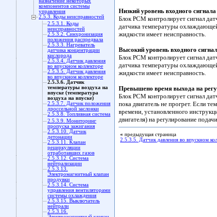
назначение некоторых
компонентов системы
Низкий уровень входного сигнал
управления
2.5.3. Коды неисправностей
Блок PCM контролирует сигнал да
2.5.3.1. Коды
датчика температуры охлаждающей 
неисправностей
жидкости имеет неисправность.
2.5.3.2. Синхронизация
положения распредвала
2.5.3.3. Нагреватель
Высокий уровень входного сигна
датчика концентрации
кислорода
Блок PCM контролирует сигнал да
2.5.3.4. Датчик давления
датчика температуры охлаждающей
во впускном коллекторе
2.5.3.5. Датчик давления
жидкости имеет неисправность.
во впускном коллекторе
2.5.3.6. Датчик
температуры воздуха на
Превышено время выхода на регул
впуске (температура
Блок PCM контролирует сигнал дат
воздуха на впуске)
пока двигатель не прогрет. Если т
2.5.3.7. Датчик положения
дроссельной заслонки
времени, установленного инструкц
2.5.3.8. Топливная система
двигателя) на регулирование подач
2.5.3.9. Мониторинг
пропуска зажигания
2.5.3.10. Датчик
«
предыдущая страница
детонации
2.5.3.5. Датчик давления во впускном ко
2.5.3.11. Клапан
рециркуляции
отработавших газов
2.5.3.12. Система
нейтрализации
2.5.3.13.
Электромагнитный клапан
продувки
2.5.3.14. Система
управления вентиляторами
системы охлаждения
2.5.3.15. Выключатель
нейтрали
2.5.3.16.
Электромагнитный клапан