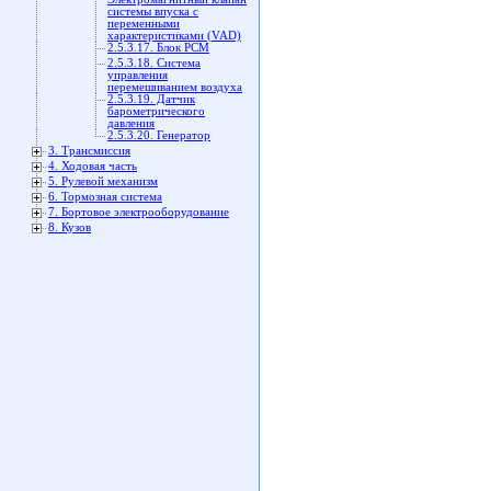
системы впуска с
переменными
характеристиками (VAD)
2.5.3.17. Блок PCM
2.5.3.18. Система
управления
перемешиванием воздуха
2.5.3.19. Датчик
барометрического
давления
2.5.3.20. Генератор
3. Трансмиссия
4. Ходовая часть
5. Рулевой механизм
6. Тормозная система
7. Бортовое электрооборудование
8. Кузов