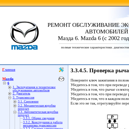
РЕМОНТ ОБСЛУЖИВАНИЕ ЭК
АВТОМОБИЛЕЙ
Мазда 6. Mazda 6 (с 2002 го
полные технические характеристики. диагности
Главная
3.3.4.5. Проверка рыча
Mazda
Поверните ключ зажигания в полож
6
Убедитесь в том, что при переводе
1. Эксплуатация и техническое
Убедитесь в том, что рычаг селект
обслуживание автомобиля
2. Двигатель
Убедитесь в том, что при переводе
3. Трансмиссия
Убедитесь в том, что в каждом пол
3.1. Сцепление
Если это не так, отрегулируйте пер
3.2. Механическая коробка
передач
3.3. Автоматическая коробка
передач
3.3.1. Общие сведения
3.3.2. Конструкция и работа
механизма трансмиссии
3.3.3. Система электронного