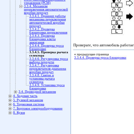
управления (РСМ)
3.3.4. Механизм
переключения автоматической
коробки передач
3.3.4.1. Принцип работы
механизма переключения
автоматической коробки
передач
3.3.4.2. Проверка
блокировки переключения
3.3.4.3. Проверка
блокировки ключа
зажигания
Проверьте, что автомобиль работае
3.3.4.4. Проверка троса
блокировки
3.3.4.5. Проверка рычага
«
предыдущая страница
селектора
3.3.4.4. Проверка троса блокировки
3.3.4.6. Регулировка троса
выбора передачи
3.3.4.7. Регулировка
переключателя диапазона
коробки передач
3.3.4.8. Снятие и
установка рычага
селектора
3.3.4.9. Установка троса
блокировки
3.4. Приводной механизм
4. Ходовая часть
5. Рулевой механизм
6. Тормозная система
7. Бортовое электрооборудование
8. Кузов