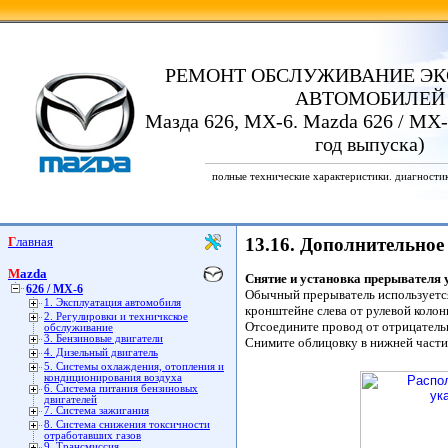
РЕМОНТ ОБСЛУЖИВАНИЕ ЭК
АВТОМОБИЛЕЙ
Мазда 626, МХ-6. Mazda 626 / MX-
год выпуска)
полные технические характеристики. диагности
Главная
13.16. Дополнительное
Mazda
Снятие и установка прерывателя 
626 / MX-6
Обычный прерыватель используется 
1. Эксплуатация автомобиля
кронштейне слева от рулевой колон
2. Регулировки и техничкское
Отсоедините провод от отрицатель
обслуживание
3. Бензиновые двигатели
Снимите облицовку в нижней части
4. Дизельный двигатель
5. Системы охлаждения, отопления и
кондиционирования воздуха
6. Система питания бензиновых
двигателей
7. Система зажигания
8. Система снижения токсичности
отработавших газов
9. Трансмиссия