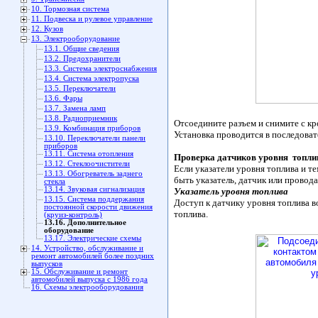
10. Тормозная система
11. Подвеска и рулевое управление
12. Кузов
13. Электрооборудование
13.1. Общие сведения
13.2. Предохранители
13.3. Система электроснабжения
13.4. Система электропуска
13.5. Переключатели
13.6. Фары
13.7. Замена ламп
13.8. Радиоприемник
Отсоедините разъем и снимите с к
13.9. Комбинация приборов
Установка проводится в последоват
13.10. Переключатели панели
приборов
13.11. Система отопления
Проверка датчиков уровня топл
13.12. Стеклоочистители
Если указатели уровня топлива и 
13.13. Обогреватель заднего
быть указатель, датчик или провод
стекла
13.14. Звуковая сигнализация
Указатель уровня топлива
13.15. Система поддержания
Доступ к датчику уровня топлива в
постоянной скорости движения
топлива.
(круиз-контроль)
13.16. Дополнительное
оборудование
13.17. Электрические схемы
14. Устройство, обслуживание и
ремонт автомобилей более поздних
выпусков
15. Обслуживание и ремонт
автомобилей выпуска с 1986 года
16. Схемы электрооборудования