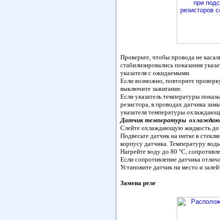
Проверьте, чтобы провода не касал
стабилизировались показания указа
указателя с ожидаемыми.
Если возможно, повторите проверку
выключите зажигание.
Если указатель температуры показ
резистора, в проводах датчика за
указателя температуры охлаждающ
Датчик температуры охлаждаю
Слейте охлаждающую жидкость до у
Подвесьте датчик на нитке в стекл
корпусу датчика. Температуру вод
Нагрейте воду до 80 °С, сопротивле
Если сопротивление датчика отлича
Установите датчик на место и зал
Замена реле