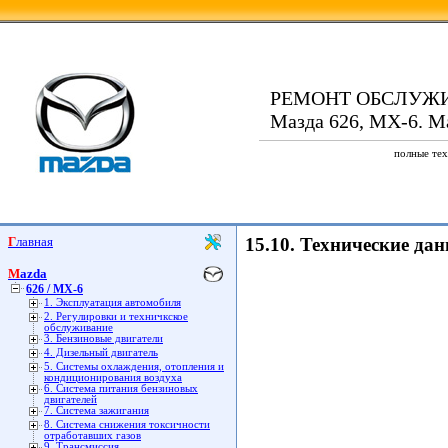
РЕМОНТ ОБСЛУЖ
Мазда 626, МХ-6. Ma
полные тех
Главная
15.10. Технические да
Mazda
626 / MX-6
1. Эксплуатация автомобиля
2. Регулировки и техничкское
обслуживание
3. Бензиновые двигатели
4. Дизельный двигатель
5. Системы охлаждения, отопления и
кондиционирования воздуха
6. Система питания бензиновых
двигателей
7. Система зажигания
8. Система снижения токсичности
отработавших газов
9. Трансмиссия