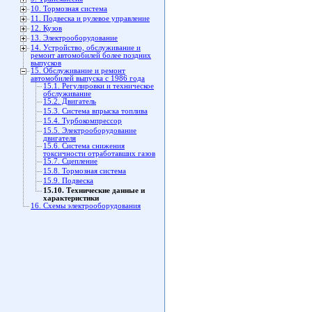
10. Тормозная система
11. Подвеска и рулевое управление
12. Кузов
13. Электрооборудование
14. Устройство, обслуживание и
ремонт автомобилей более поздних
выпусков
15. Обслуживание и ремонт
автомобилей выпуска с 1986 года
15.1. Регулировки и техническое
обслуживание
15.2. Двигатель
15.3. Система впрыска топлива
15.4. Турбокомпрессор
15.5. Электрооборудование
двигателя
15.6. Система снижения
токсичности отработавших газов
15.7. Сцепление
15.8. Тормозная система
15.9. Подвеска
15.10. Технические данные и
характеристики
16. Схемы электрооборудования