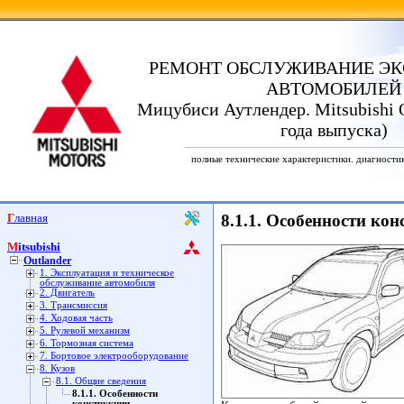
РЕМОНТ ОБСЛУЖИВАНИЕ ЭК
АВТОМОБИЛЕЙ
Мицубиси Аутлендер. Mitsubishi O
года выпуска)
полные технические характеристики. диагности
Главная
8.1.1. Особенности ко
Mitsubishi
Outlander
1. Эксплуатация и техническое
обслуживание автомобиля
2. Двигатель
3. Трансмиссия
4. Ходовая часть
5. Рулевой механизм
6. Тормозная система
7. Бортовое электрооборудование
8. Кузов
8.1. Общие сведения
8.1.1. Особенности
конструкции