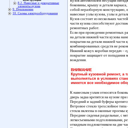
Кузов автомобилей несущий пятидве
8.2. Навесные и декоративные
боковины, крышу и детали каркаса,
элементы кузова
собой неразборную конструкцию, о
9. Приложение
10. Схемы электрооборудования
навесные узлы кузова, узлы и детал
Кузов состоит из нескольких часте
части кузова способствуют достиж
ремонтных работ.
Если при проведении ремонтных ра
на детали нижней части кузова на
покрытия на детали нижней части 
комбинированных средств не реком
Нижний кожух коробки передач – е
покрытие защищает от попадания ма
вождения.
ВНИМАНИЕ
Крупный кузовной ремонт, а т
выполняться в условиях стан
имеется все необходимое обо
К навесным узлам относятся боковые
дверь задка крепятся на кузове при
Передний и задний буферы крепятс
Ветровое стекло трехслойное типа «
стекла вклеены в оконные проемы к
Передние сиденья раздельные, с ме
легкосъемными подголовниками, ре
откидным подлокотником на две ча