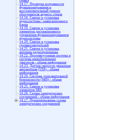
стекол
14.17. Проверка исправности
функционирования и
восстановительный ремонт
обогревателя заднего стекла
14.18. Снятие и установка
аудиосистемы / навигационного
блока
14.19. Снятие и установка
элементов дистанционного
управления функционированием
аудиосистемы
14.20. Снятие и установка
громкоговорителей
14.21. Снятие и установка
антенны радиоприемника
14.22. Противоугонная система и
система иммобилизации
двигателя - общая информация
14.23. Датчик скорости движения
автомобиля (VSS) - общая
информация
14.24. Система дополнительной
безопасности (SRS) - общая
информация
14.25. Снятие и установка
элементов SRS
14.26. Схемы электрических
соединений - общая информация
14.27. Принципиальные схемы
электрических соединений