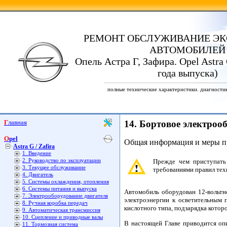
РЕМОНТ ОБСЛУЖИВАНИЕ ЭК
АВТОМОБИЛЕЙ
Опель Астра Г, Зафира. Opel Astra G
года выпуска)
полные технические характеристики. диагности
Главная
14. Бортовое электроо
Opel
Общая информация и меры п
Astra G / Zafira
1. Введение
2. Руководство по эксплуатации
Прежде чем приступать
3. Текущее обслуживание
требованиями правил тех
4. Двигатель
5. Системы охлаждения, отопления
6. Системы питания и выпуска
Автомобиль оборудован 12-вольтн
7. Электрооборудование двигателя
электроэнергии к осветительным 
8. Ручная коробка передач
кислотного типа, подзарядка котор
9. Автоматическая трансмиссия
10. Сцепление и приводные валы
В настоящей Главе приводится оп
11. Тормозная система