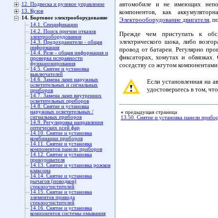
автомобиле и не имеющих непос
12. Подвеска и рулевое управление
компонентов, как аккумуляторн
13. Кузов
14. Бортовое электрооборудование
Электрооборудование двигателя
, 
14.1. Спецификации
14.2. Поиск причин отказов
Прежде чем приступать к обсл
электрооборудования
электрического шока, либо возгор
14.3. Предохранители - общая
информация
провод от батареи. Регулярно пр
14.4. Реле - общая информация и
фиксаторах, хомутах и обвязках.
проверка исправности
функционирования
соседству со жгутом компонентами
14.5. Снятие и установка
выключателей
14.6. Замена ламп наружных
Если установленная на а
осветительных и сигнальных
удостоверьтесь в том, чт
приборов
14.7. Замена ламп внутренних
осветительных приборов
14.8. Снятие и установка
наружных осветительных /
«
предыдущая страница
сигнальных приборов
13.50. Снятие и установка панели прибо
14.9. Регулировка направления
оптических осей фар
14.10. Снятие и установка
комбинации приборов
14.11. Снятие и установка
компонентов панели приборов
14.12. Снятие и установка
прикуривателя
14.13. Снятие и установка рожков
клаксона
14.14. Снятие и установка
рычагов (поводков)
стеклоочистителей
14.15. Снятие и установка
элементов привода
стеклоочистителей
14.16. Снятие и установка
компонентов системы омывания