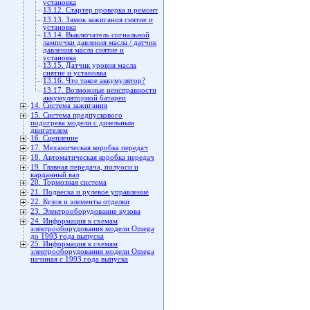
установка
13.12. Стартер проверка и ремонт
13.13. Замок зажигания снятие и
установка
13.14. Выключатель сигнальной
лампочки давления масла / датчик
давления масла снятие и
установка
13.15. Датчик уровня масла
снятие и установка
13.16. Что такое аккумулятор?
13.17. Возможные неисправности
аккумуляторной батареи
14. Система зажигания
15. Система предпускового
подогрева модели с дизельным
двигателем
16. Сцепление
17. Механическая коробка передач
18. Автоматическая коробка передач
19. Главная передача, полуоси и
карданный вал
20. Тормозная система
21. Подвеска и рулевое управление
22. Кузов и элементы отделки
23. Электрооборудование кузова
24. Информация к схемам
электрооборудования модели Omega
до 1993 года выпуска
25. Информация к схемам
электрооборудования модели Omega
начиная с 1993 года выпуска