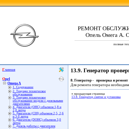
РЕМОНТ ОБСЛУЖ
Опель Омега А. O
полные тех
Главная
13.9. Генератор провер
Opel
8.
Генератор - проверка и ремонт
Omega A
Для ремонта генератора необходимо
1. Содержание
2. Текущее техническое
«
предыдущая страница
обслуживание
13.8. Генератор снятие и установка
3. Текущее техническое
обслуживание модели с дизельными
двигателями
4. Двигатели (ОНС) объемом 1,8 и
2,0 литра
5. Двигатели (CIH) объемом 2,5, 2,6
и 3,0 литра
6. Двигатели (DOHC) объемом 3,0
литра
7. Дизель работы с двигателем