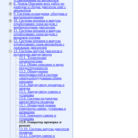
установленным на автомобиле
8. Дизель Описание всех работ по
разборке и сборке двигатель снят с
автомобиля
9. Системы охлаждения, обогрева и
кондиционирования
10. Системы питания и выпуска
отработавших газов модели с
карбюраторным двигателем
11. Системы питания и выпуска
отработавших газов модели с
впрыском топлива
12. Системы питания и выпуска
отработавших газов автомобили с
дизельным двигателем
13. Системы запуска двигателя и
подзарядки аккумулятора
13.1. Технические
характеристики
13.2. Общее описание и меры
предосторожности
13.3. Обнаружение
неисправностей в системе
электрооборудования общее
описание
13.4. Аккумулятор проверка и
зарядка
13.5. Аккумулятор снятие и
установка
13.6. Система подзарядки
аккумулятора проверка
13.7. Приводной ремень
генератора снятие, установка и
натяжение
13.8. Генератор снятие и
установка
13.9. Генератор проверка и
ремонт
13.10. Система запуска двигателя
проверка
13.11. Стартер снятие и