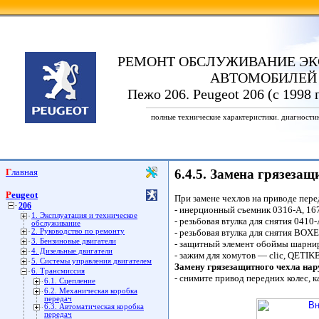
РЕМОНТ ОБСЛУЖИВАНИЕ ЭК
АВТОМОБИЛЕЙ
Пежо 206. Peugeot 206 (с 1998 
полные технические характеристики. диагности
Главная
6.4.5. Замена грязеза
Peugeot
При замене чехлов на приводе пер
206
- инерционный съемник 0316-А, 16
1. Эксплуатация и техническое
- резьбовая втулка для снятия 0410-
обслуживание
2. Руководство по ремонту
- резьбовая втулка для снятия BO
3. Бензиновые двигатели
- защитный элемент обоймы шарни
4. Дизельные двигатели
- зажим для хомутов — clic, QETIK
5. Системы управления двигателем
Замену грязезащитного чехла на
6. Трансмиссия
- снимите привод передних колес, 
6.1. Сцепление
6.2. Механическая коробка
передач
6.3. Автоматическая коробка
передач