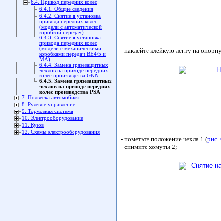
6.4. Привод передних колес
6.4.1. Общие сведения
6.4.2. Снятие и установка
привода передних колес
(модели с автоматической
коробкой передач)
6.4.3. Снятие и установка
привода передних колес
(модели с механическими
- наклейте клейкую ленту на опорн
коробками передач ВЕ4/5 и
МА)
6.4.4. Замена грязезащитных
чехлов на приводе передних
колес производства GKN
6.4.5. Замена грязезащитных
чехлов на приводе передних
колес производства PSA
7. Подвеска автомобиля
8. Рулевое управление
9. Тормозная система
10. Электрооборудование
11. Кузов
12. Схемы электрооборудования
- пометьте положение чехла 1 (
рис.
- снимите хомуты 2;