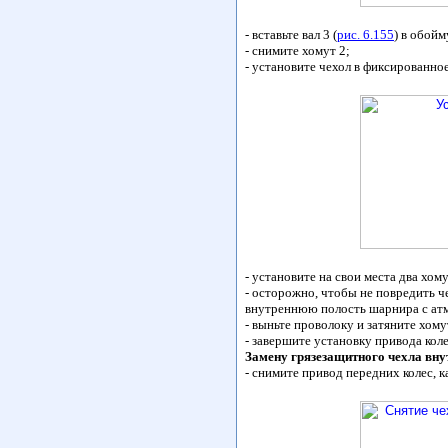
- вставьте вал 3 (
рис. 6.155
) в обойм
- снимите хомут 2;
- установите чехол в фиксированно
- установите на свои места два хому
- осторожно, чтобы не повредить ч
внутреннюю полость шарнира с ат
- выньте проволоку и затяните хо
- завершите установку привода кол
Замену грязезащитного чехла вн
- снимите привод передних колес, 