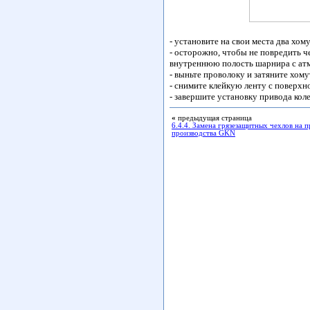
- установите на свои места два хомут
- осторожно, чтобы не повредить ч
внутреннюю полость шарнира с ат
- выньте проволоку и затяните хо
- снимите клейкую ленту с поверхн
- завершите установку привода кол
«
предыдущая страница
6.4.4. Замена грязезащитных чехлов на 
производства GKN