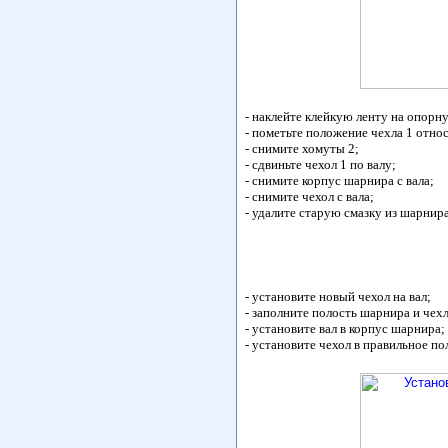
- наклейте клейкую ленту на опорн
- пометьте положение чехла 1 относ
- снимите хомуты 2;
- сдвиньте чехол 1 по валу;
- снимите корпус шарнира с вала;
- снимите чехол с вала;
- удалите старую смазку из шарнир
- установите новый чехол на вал;
- заполните полость шарнира и чех
- установите вал в корпус шарнира;
- установите чехол в правильное п