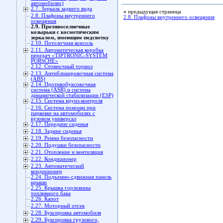
автомобилях)
2.7. Зеркала заднего вида
«
предыдущая страница
2.8. Плафоны внутреннего
2.8. Плафоны внутреннего освещения
освещения
2.9. Противосолнечные
козырьки с косметическим
зеркалом, имеющим подсветку
2.10. Потолочная консоль
2.11. Автоматическая коробка
передач «TIPTRONIC-SYSTEM
PORSCHE»
2.12. Стояночный тормоз
2.13. Антиблокировочная система
(ABS)
2.14. Противобуксовочная
система (ASR) и система
динамической стабилизации (ESP)
2.15. Система круиз-контроля
2.16. Система помощи при
парковке на автомобилях с
кузовом универсал
2.17. Передние сиденья
2.18. Задние сиденья
2.19. Ремни безопасности
2.20. Подушки безопасности
2.21. Отопление и вентиляция
2.22. Кондиционер
2.23. Автоматический
кондиционер
2.24. Подъемно-сдвижная панель
крыши
2.25. Крышка горловины
топливного бака
2.26. Капот
2.27. Моторный отсек
2.28. Буксировка автомобиля
2.29. Буксировка грузового,