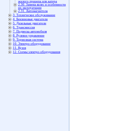
жилого прицепа или катера
2.30. Замена колес и особенности
их эксплуатации
2.31. Автомагнитола
3. Техническое обслуживание
4. Бензиновые двигатели
5. Дизельные двигатели
6. Трансмиссия
7. Подвеска автомобиля
8. Рулевое управление
9. Тормозная система
10. Электро-оборудование
11. Кузов
12. Схемы электро-оборудования