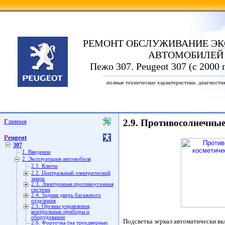
РЕМОНТ ОБСЛУЖИВАНИЕ ЭК
АВТОМОБИЛЕЙ
Пежо 307. Peugeot 307 (с 2000 
полные технические характеристики. диагности
Главная
2.9. Противосолнечны
Peugeot
307
1. Введение
2. Эксплуатация автомобиля
2.1. Ключи
2.2. Центральный электрический
замок
2.3. Электронная противоугонная
система
2.4. Задняя дверь багажного
отделения
2.5. Органы управления,
контрольные приборы и
оборудование
Подсветка зеркал автоматически вк
2.6. Форточка (на трехдверных