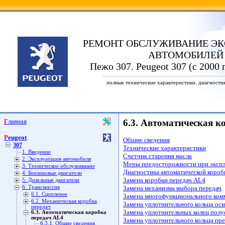
РЕМОНТ ОБСЛУЖИВАНИЕ ЭК
АВТОМОБИЛЕЙ
Пежо 307. Peugeot 307 (с 2000 
полные технические характеристики. диагности
Главная
6.3. Автоматическая к
Peugeot
Общие сведения
307
Технические характеристики
1. Введение
Счетчик старения масла
2. Эксплуатация автомобиля
Меры предосторожности при эксплу
3. Техническое обслуживание
Диагностика автоматической короб
4. Бензиновые двигатели
Замена коробки передач AL4
5. Дизельные двигатели
6. Трансмиссия
Замена механизма выбора передач
6.1. Сцепление
Замена многофункционального ком
6.2. Механическая коробка
Замена уплотнительного кольца ос
передач
Замена уплотнительных колец полу
6.3. Автоматическая коробка
передач AL4
Замена уплотнительного кольца пр
6.3.1. Общие сведения