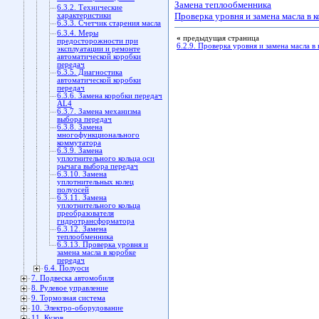
Замена теплообменника
6.3.2. Технические
Проверка уровня и замена масла в 
характеристики
6.3.3. Счетчик старения масла
6.3.4. Меры
«
предыдущая страница
предосторожности при
6.2.9. Проверка уровня и замена масла в
эксплуатации и ремонте
автоматической коробки
передач
6.3.5. Диагностика
автоматической коробки
передач
6.3.6. Замена коробки передач
AL4
6.3.7. Замена механизма
выбора передач
6.3.8. Замена
многофункционального
коммутатора
6.3.9. Замена
уплотнительного кольца оси
рычага выбора передач
6.3.10. Замена
уплотнительных колец
полуосей
6.3.11. Замена
уплотнительного кольца
преобразователя
гидротрансформатора
6.3.12. Замена
теплообменника
6.3.13. Проверка уровня и
замена масла в коробке
передач
6.4. Полуоси
7. Подвеска автомобиля
8. Рулевое управление
9. Тормозная система
10. Электро-оборудование
11. Кузов