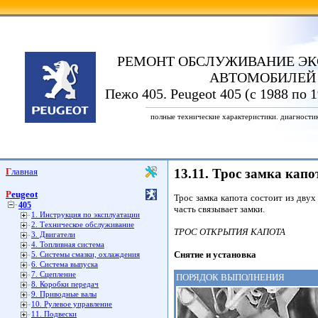
РЕМОНТ ОБСЛУЖИВАНИЕ ЭК
АВТОМОБИЛЕЙ
Пежо 405. Peugeot 405 (с 1988 по 
полные технические характеристики. диагности
Главная
13.11. Трос замка капо
Peugeot
Трос замка капота состоит из двух
405
часть связывает замки.
1. Инструкция по эксплуатации
2. Техническое обслуживание
ТРОС ОТКРЫТИЯ КАПОТА
3. Двигатели
4. Топливная система
Снятие и установка
5. Системы смазки, охлаждения
6. Система выпуска
7. Сцепление
ПОРЯДОК ВЫПОЛНЕНИЯ
8. Коробки передач
9. Приводные валы
10. Рулевое управление
11. Подвески