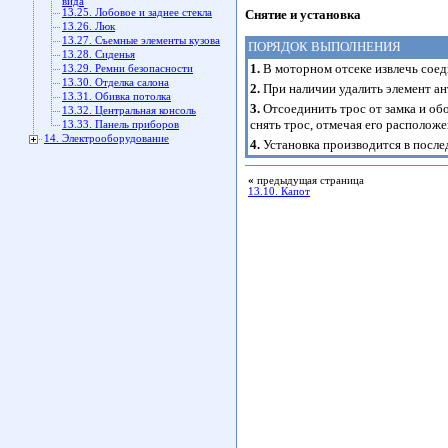
вида
Снятие и установка
13.25. Лобовое и заднее стекла
13.26. Люк
13.27. Съемные элементы кузова
ПОРЯДОК ВЫПОЛНЕНИЯ
13.28. Сиденья
1.
В моторном отсеке извлечь соед
13.29. Ремни безопасности
13.30. Отделка салона
2.
При наличии удалить элемент ан
13.31. Обивка потолка
3.
Отсоединить трос от замка и обо
13.32. Центральная консоль
снять трос, отмечая его располож
13.33. Панель приборов
14. Электрооборудование
4.
Установка производится в после
«
предыдущая страница
13.10. Капот