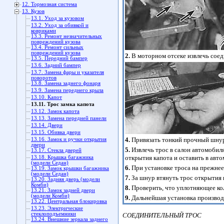
12. Тормозная система
13. Кузов
13.1. Уход за кузовом
13.2. Уход за обивкой и
ковриками
13.3. Ремонт незначительных
повреждений кузова
13.4. Ремонт сильных
повреждений кузова
2.
В моторном отсеке извлечь соед
13.5. Передний бампер
13.6. Задний бампер
13.7. Замена фары и указателя
поворотов
13.8. Замена заднего фонаря
13.9. Замена переднего крыла
13.10. Капот
13.11. Трос замка капота
13.12. Замок капота
13.13. Замена передней панели
13.14. Двери
13.15. Обивка двери
4.
Привязать тонкий прочный шнур к
13.16. Замок и ручки открытия
двери
5.
Извлечь трос в салон автомобиля
13.17. Стекла дверей
открытия капота и оставить в авто
13.18. Крышка багажника
(модели Седан)
6.
При установке троса на прежнее 
13.19. Замок крышки багажника
(модели Седан)
7.
За шнур втянуть трос открытия 
13.20. Задняя дверь (модели
Комби)
8.
Проверить, что уплотняющее кол
13.21. Замок задней двери
(модели Комби)
9.
Дальнейшая установка производи
13.22. Центральная блокировка
13.23. Электрические
стеклоподъемники
СОЕДИНИТЕЛЬНЫЙ ТРОС
13.24. Внешние зеркала заднего