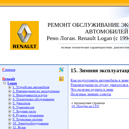
РЕМОНТ ОБСЛУЖИВАНИЕ ЭК
АВТОМОБИЛЕЙ
Рено Логан. Renault Logan (с 199
полные технические характеристики. диагности
Главная
15. Зимняя эксплуата
Renault
Как подготовить автомобиль к зиме
Logan
Рекомендации по пуску двигателя в
1. Устройство автомобиля
Что полезно купить к зиме
2. Рекомендации по эксплуатации
Полезные зимние советы
3. Неисправности в пути
4. Техническое обслуживание
«
предыдущая страница
5. Двигатель
14. Поездка на СТО
6. Трансмиссия
7. Ходовая часть
8. Рулевое управление
9. Тормозная система
10. Электрооборудование
11. Кузов