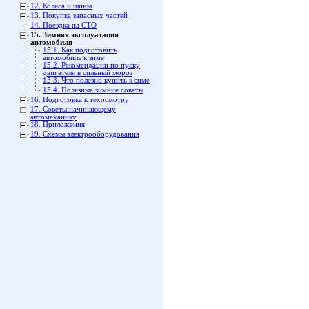
12. Колеса и шины
13. Покупка запасных частей
14. Поездка на СТО
15. Зимняя эксплуатация
автомобиля
15.1. Как подготовить
автомобиль к зиме
15.2. Рекомендации по пуску
двигателя в сильный мороз
15.3. Что полезно купить к зиме
15.4. Полезные зимние советы
16. Подготовка к техосмотру
17. Советы начинающему
автомеханику
18. Приложения
19. Схемы электрооборудования