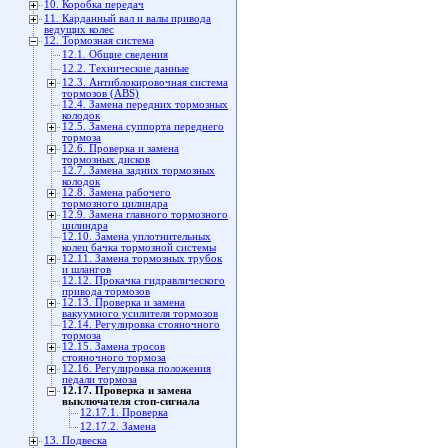
10. Коробка передач
11. Карданный вал и валы привода
ведущих колес
12. Тормозная система
12.1. Общие сведения
12.2. Технические данные
12.3. Антиблокировочная система
тормозов (ABS)
12.4. Замена передних тормозных
колодок
12.5. Замена суппорта переднего
тормоза
12.6. Проверка и замена
тормозных дисков
12.7. Замена задних тормозных
колодок
12.8. Замена рабочего
тормозного цилиндра
12.9. Замена главного тормозного
цилиндра
12.10. Замена уплотнительных
колец бачка тормозной системы
12.11. Замена тормозных трубок
и шлангов
12.12. Прокачка гидравлического
привода тормозов
12.13. Проверка и замена
вакуумного усилителя тормозов
12.14. Регулировка стояночного
тормоза
12.15. Замена тросов
стояночного тормоза
12.16. Регулировка положения
педали тормоза
12.17. Проверка и замена
выключателя стоп-сигнала
12.17.1. Проверка
12.17.2. Замена
13. Подвеска