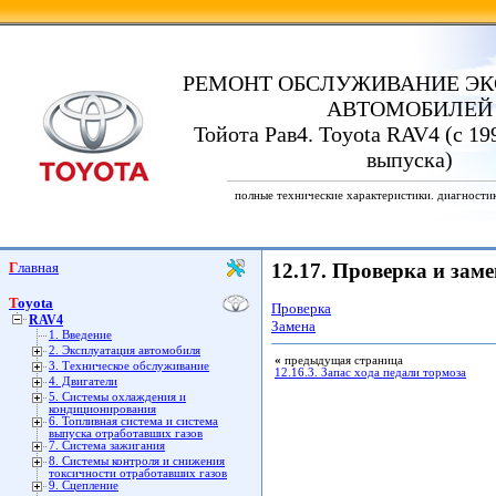
РЕМОНТ ОБСЛУЖИВАНИЕ ЭК
АВТОМОБИЛЕЙ
Тойота Рав4. Toyota RAV4 (с 19
выпуска)
полные технические характеристики. диагности
Главная
12.17. Проверка и зам
Toyota
Проверка
RAV4
Замена
1. Введение
2. Эксплуатация автомобиля
«
предыдущая страница
3. Техническое обслуживание
12.16.3. Запас хода педали тормоза
4. Двигатели
5. Системы охлаждения и
кондиционирования
6. Топливная система и система
выпуска отработавших газов
7. Система зажигания
8. Системы контроля и снижения
токсичности отработавших газов
9. Сцепление