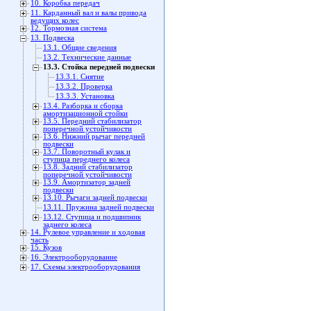
10. Коробка передач
11. Карданный вал и валы привода
ведущих колес
12. Тормозная система
13. Подвеска
13.1. Общие сведения
13.2. Технические данные
13.3. Стойка передней подвески
13.3.1. Снятие
13.3.2. Проверка
13.3.3. Установка
13.4. Разборка и сборка
амортизационной стойки
13.5. Передний стабилизатор
поперечной устойчивости
13.6. Нижний рычаг передней
подвески
13.7. Поворотный кулак и
ступица переднего колеса
13.8. Задний стабилизатор
поперечной устойчивости
13.9. Амортизатор задней
подвески
13.10. Рычаги задней подвески
13.11. Пружина задней подвески
13.12. Ступица и подшипник
заднего колеса
14. Рулевое управление и ходовая
часть
15. Кузов
16. Электрооборудование
17. Схемы электрооборудования