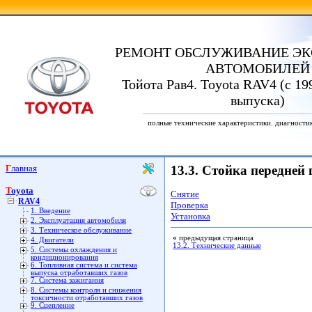
РЕМОНТ ОБСЛУЖИВАНИЕ ЭК
АВТОМОБИЛЕЙ
Тойота Рав4. Toyota RAV4 (с 19
выпуска)
полные технические характеристики. диагности
Главная
13.3. Стойка передней 
Toyota
Снятие
RAV4
Проверка
1. Введение
Установка
2. Эксплуатация автомобиля
3. Техническое обслуживание
«
предыдущая страница
4. Двигатели
13.2. Технические данные
5. Системы охлаждения и
кондиционирования
6. Топливная система и система
выпуска отработавших газов
7. Система зажигания
8. Системы контроля и снижения
токсичности отработавших газов
9. Сцепление