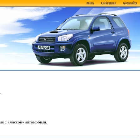
поиск
в избранное
карта сайта
.
ля с «массой» автомобиля.