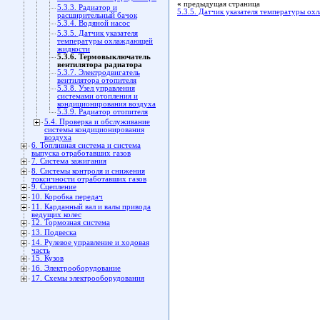
«
предыдущая страница
5.3.3. Радиатор и
5.3.5. Датчик указателя температуры о
расширительный бачок
5.3.4. Водяной насос
5.3.5. Датчик указателя
температуры охлаждающей
жидкости
5.3.6. Термовыключатель
вентилятора радиатора
5.3.7. Электродвигатель
вентилятора отопителя
5.3.8. Узел управления
системами отопления и
кондиционирования воздуха
5.3.9. Радиатор отопителя
5.4. Проверка и обслуживание
системы кондиционирования
воздуха
6. Топливная система и система
выпуска отработавших газов
7. Система зажигания
8. Системы контроля и снижения
токсичности отработавших газов
9. Сцепление
10. Коробка передач
11. Карданный вал и валы привода
ведущих колес
12. Тормозная система
13. Подвеска
14. Рулевое управление и ходовая
часть
15. Кузов
16. Электрооборудование
17. Схемы электрооборудования