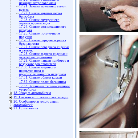
накладки ветрового окна
17.21. Замена вклеенных стекол
кузова
17.22. Снятие крышки лючка
бензобака
17.23. Снятие внутреннего
зеркала заднего вида
17.24. Снятие солнцезащитного
козырька
17.25. Снятие потолочного
поручня
17.26. Снятие переднего ремня
безопасности
17.27. Снятие переднего сиденья
и салазок
17.28. Снятие заднего сиденья и
деталей его крепления
17.29. Снятие панели приборов и
воздуховодов отопителя
17.30. Снятие коврового
покрытия пола и
шумоизоляционного материала
17.31. Снятие обивки крыши
17.32. Снятие полки багажника
17.33. Установка тягово-сцепного
устройства
18. Уход за автомобилем
19. Система отопления и вентиляции
20. Особенности конструкции
автомобилей
21. Приложения