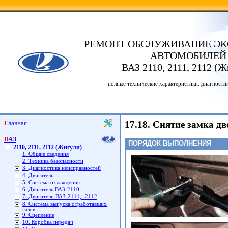
РЕМОНТ ОБСЛУЖИВАНИЕ ЭК
АВТОМОБИЛЕЙ
ВАЗ 2110, 2111, 2112 (Ж
полные технические характеристики. диагности
Главная
17.18. Снятие замка дв
ВАЗ
ПОРЯДОК ВЫПОЛНЕНИЯ
2110, 2111, 2112 (Жигули)
1. Общие сведения
2. Техника безопасности
3. Диагностика неисправностей
4. Двигатель
5. Система охлаждения
6. Двигатель ВАЗ-2110
7. Двигатели ВАЗ-2111, -2112
8. Система выпуска отработавших
газов
9. Сцепление
10. Коробка передач