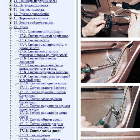
11. Приводы передних колес
12. Передняя подвеска
13. Задняя подвеска
14. Рулевое управление
15. Тормозная система
16. Электрооборудование
17. Кузов
17.1. Описание конструкции
17.2. Снятие решетки радиатора
17.3. Снятие капота
17.4. Снятие газонаполненного
упора капота
17.5. Снятие замка капота,
рукоятки и троса привода замка
17.6. Снятие брызговика
двигателя
17.7. Снятие грязезащитного
щитка моторного отсека
17.8. Снятие переднего бампера
17.9. Снятие подкрылка передней
колесной арки
17.10. Снятие переднего крыла
17.11. Снятие заднего бампера
17.12. Снятие крышки и петель
багажника
17.13. Снятие замка крышки
багажника
17.14. Снятие наружного зеркала
заднего вида
17.15. Замена наружного замка
двери
17.16. Снятие обивки двери
17.17. Снятие стекла двери и
механизма стеклоподъемника
17.18. Снятие замка двери
17.19. Снятие двери
17.20. Снятие облицовки и