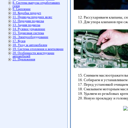
8. Система выпуска отработавших
газов
9. Сцепление
10. Коробка передач
Рассухариваем клапаны, с
11. Приводы передних колес
12. Передняя подвеска
Для упора клапанов при сж
13. Задняя подвеска
14. Рулевое управление
15. Тормозная система
16. Электрооборудование
17. Кузов
18. Уход за автомобилем
19. Система отопления и вентиляции
20. Особенности конструкции
автомобилей
21. Приложения
Снимаем маслоотражательн
Собираем и устанавливаем 
Перед установкой очищаем 
Смазываем моторным масло
Удаляем из резьбовых кре
Новую прокладку и головк