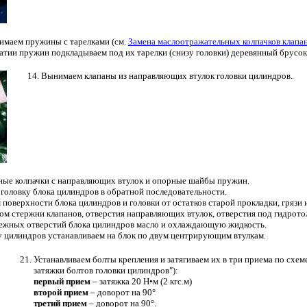
нимаем пружины с тарелками (см.
Замена маслоотражательных колпачков клапа
атии пружин подкладываем под их тарелки (снизу головки) деревянный брусок
Вынимаем клапаны из направляющих втулок головки цилиндров.
ые колпачки с направляющих втулок и опорные шайбы пружин.
головку блока цилиндров в обратной последовательности.
поверхности блока цилиндров и головки от остатков старой прокладки, грязи и
м стержни клапанов, отверстия направляющих втулок, отверстия под гидрото
пежных отверстий блока цилиндров масло и охлаждающую жидкость.
у цилиндров устанавливаем на блок по двум центрирующим втулкам.
Устанавливаем болты крепления и затягиваем их в три приема по схеме
затяжки болтов головки цилиндров"):
первый прием
– затяжка 20 Н•м (2 кгс.м)
второй прием
– доворот на 90°
третий прием
– доворот на 90°.