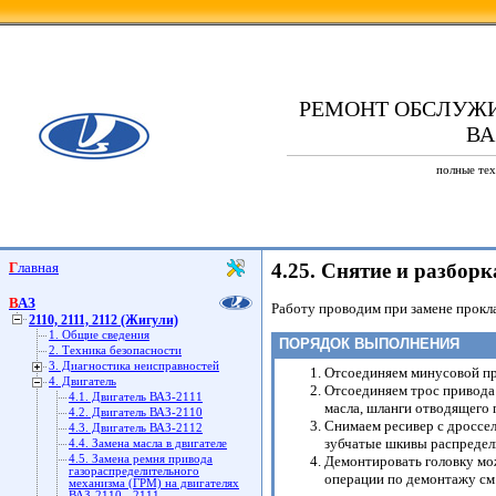
РЕМОНТ ОБСЛУЖ
ВАЗ
полные тех
Главная
4.25. Снятие и разбор
ВАЗ
Работу проводим при замене прокла
2110, 2111, 2112 (Жигули)
1. Общие сведения
ПОРЯДОК ВЫПОЛНЕНИЯ
2. Техника безопасности
3. Диагностика неисправностей
Отсоединяем минусовой пр
4. Двигатель
Отсоединяем трос привода 
4.1. Двигатель ВАЗ-2111
масла, шланги отводящего
4.2. Двигатель ВАЗ-2110
Снимаем ресивер с дроссел
4.3. Двигатель ВАЗ-2112
зубчатые шкивы распредел
4.4. Замена масла в двигателе
4.5. Замена ремня привода
Демонтировать головку мо
газораспределительного
операции по демонтажу см.
механизма (ГРМ) на двигателях
ВАЗ-2110, -2111