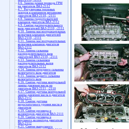
4.6. Замена ремня привода ГРМ
на двигателе ВАЗ-2112
4.7. Регулировка тепловых
зазоров в клапанном механизме
двигателя ВАЗ-2110, -2111
4.8. Замена гидротолкателей
клапанов двигателя ВАЗ-2112
4.9. Снятие распределительного
вала двигателей ВАЗ-2110, -2111
4.10. Замена маслоотражательных
колпачков клапанов двигателей
ВАЗ-2110, -2111
4.11. Замена маслоотражательных
колпачков клапанов двигателя
ВАЗ-2112
4.12. Замена сальника
распределительного вала
двигателей ВАЗ-2110, -2111
4.13. Замена сальников
распределительных валов
двигателя ВАЗ-2112
4.14. Замена переднего сальника
коленчатого вала двигателя
4.15. Замена заднего сальника
коленчатого вала
4.16. Снятие датчика контрольной
лампы давления масла на
двигателе ВАЗ-2111, -2110
4.17. Снятие датчика контрольной
лампы давления масла в двигателе
ВАЗ-2112
4.18. Снятие датчика
недостаточного уровня масла в
двигателе
4.19. Снятие ресивера и
коллекторов двигателя ВАЗ-2111
4.20. Снятие ресивера и
впускного коллектора двигателя
ВАЗ-2112
4.21. Снятие выпускного