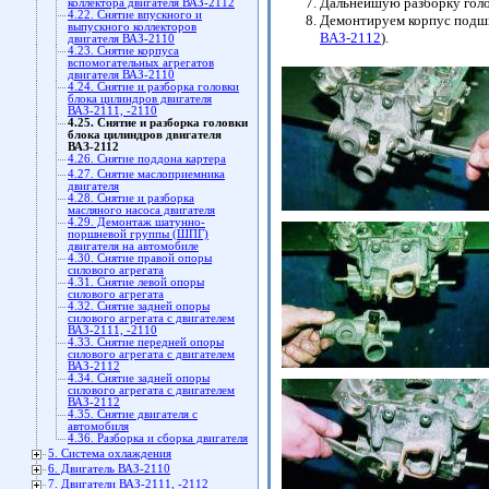
Дальнейшую разборку голо
коллектора двигателя ВАЗ-2112
4.22. Снятие впускного и
Демонтируем корпус подши
выпускного коллекторов
ВАЗ-2112
).
двигателя ВАЗ-2110
4.23. Снятие корпуса
вспомогательных агрегатов
двигателя ВАЗ-2110
4.24. Снятие и разборка головки
блока цилиндров двигателя
ВАЗ-2111, -2110
4.25. Снятие и разборка головки
блока цилиндров двигателя
ВАЗ-2112
4.26. Снятие поддона картера
4.27. Снятие маслоприемника
двигателя
4.28. Снятие и разборка
масляного насоса двигателя
4.29. Демонтаж шатунно-
поршневой группы (ШПГ)
двигателя на автомобиле
4.30. Снятие правой опоры
силового агрегата
4.31. Снятие левой опоры
силового агрегата
4.32. Снятие задней опоры
силового агрегата с двигателем
ВАЗ-2111, -2110
4.33. Снятие передней опоры
силового агрегата с двигателем
ВАЗ-2112
4.34. Снятие задней опоры
силового агрегата с двигателем
ВАЗ-2112
4.35. Снятие двигателя с
автомобиля
4.36. Разборка и сборка двигателя
5. Система охлаждения
6. Двигатель ВАЗ-2110
7. Двигатели ВАЗ-2111, -2112