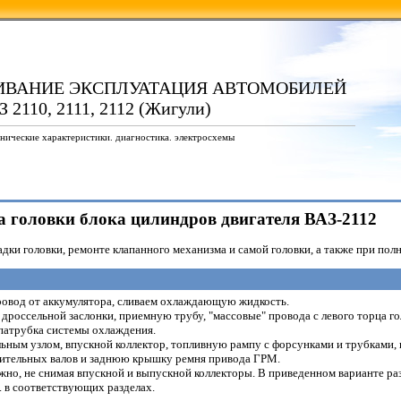
ИВАНИЕ ЭКСПЛУАТАЦИЯ АВТОМОБИЛЕЙ
 2110, 2111, 2112 (Жигули)
нические характеристики. диагностика. электросхемы
ка головки блока цилиндров двигателя ВАЗ-2112
дки головки, ремонте клапанного механизма и самой головки, а также при полн
овод от аккумулятора, сливаем охлаждающую жидкость.
дроссельной заслонки, приемную трубу, "массовые" провода с левого торца 
 патрубка системы охлаждения.
ьным узлом, впускной коллектор, топливную рампу с форсунками и трубками, 
ительных валов и заднюю крышку ремня привода ГРМ.
жно, не снимая впускной и выпускной коллекторы. В приведенном варианте ра
 в соответствующих разделах.