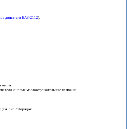
нов двигателя ВАЗ-2112
).
.
 масла.
лкатели и новые маслоотражательные колпачки.
 (см. рис. "Порядок