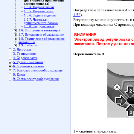
(регулировка при помощи
электропривода)
1.5.4. Подголовники
Посредством переключателей А и В
1.5.5. Подлокотники
1.52
).
1.5.6. Задние сидения
Регулировку можно осуществить и 
1.5.7. Чехол для
длинномерного багажа
При помощи маховичка С производи
1.5.8. Загрузка чехла
1.6. Отопление и вентиляция
ВНИМАНИЕ
1.7. Вождение и обслуживание
1.8. Техническое обслуживание
Электропривод регулировки с
автомобиля
зажигания. Поэтому дети нико
1.9. Таблицы
2. Двигатель
Переключатель А
3. Трансмиссия
4. Ходовая часть
5. Рулевой механизм
6. Тормозная система
7. Бортовое электрооборудование
8. Кузов
9. Схемы электрооборудования
1 – сиденье вперед/назад.