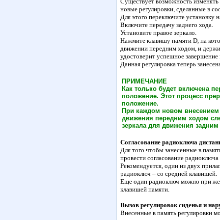
Существует возможность изменять 
новые регулировки, сделанные в с
Для этого переключите установку н
Включите передачу заднего хода.
Установите правое зеркало.
Нажмите клавишу памяти D, на кот
движении передним ходом, и держит
удостоверит успешное завершение 
Данная регулировка теперь занесе
ПРИМЕЧАНИЕ
Как только будет включена пе
положение. Этот процесс прер
положение.
При каждом новом внесением 
движения передним ходом сле
зеркала для движения задним
Согласование радиоключа дистан
Для того чтобы занесенные в памят
провести согласование радиоключа
Рекомендуется, один из двух прила
радиоключ – со средней клавишей.
Еще один радиоключ можно при жела
клавишей памяти.
Вызов регулировок сиденья и нар
Внесенные в память регулировки мо