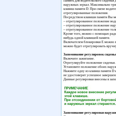
Память для водительского сиденья
наружных зеркал. Максимально три 
клавиш памяти D. При смене водит
отрегулированные положения.
Посредством клавиши памяти Вы мож
– отрегулированное положение вод
– отрегулированное положение нару
– отрегулированное положение тол
Кроме того, можно с помощью радио
нибудь одной клавишей памяти.
Включателем блокировки Е можно в
можно будет отрегулировать вручн
Запоминание регулировок сиденья
Включите зажигание.
Отрегулируйте положение сиденья.
Установите положение обоих наруж
Нажмите одну из клавиш памяти D и
не удостоверит успешное завершен
Данные регулировки внесены в за
ПРИМЕЧАНИЕ
Каждое новое внесение регул
этой клавише.
При отсоединении от бортово
и наружных зеркал стираются.
Запоминание регулировки наружн