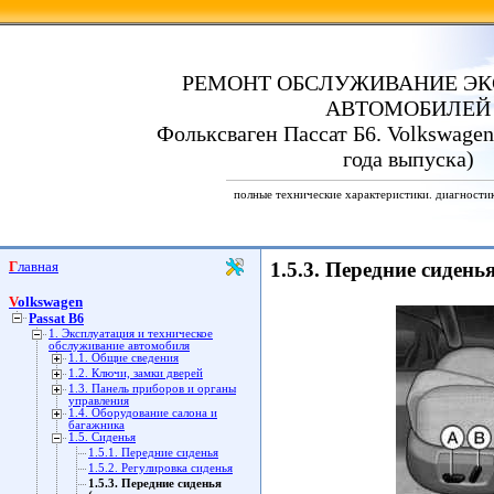
РЕМОНТ ОБСЛУЖИВАНИЕ ЭК
АВТОМОБИЛЕЙ
Фольксваген Пассат Б6. Volkswagen 
года выпуска)
полные технические характеристики. диагности
Главная
1.5.3. Передние сиден
Volkswagen
Passat B6
1. Эксплуатация и техническое
обслуживание автомобиля
1.1. Общие сведения
1.2. Ключи, замки дверей
1.3. Панель приборов и органы
управления
1.4. Оборудование салона и
багажника
1.5. Сиденья
1.5.1. Передние сиденья
1.5.2. Регулировка сиденья
1.5.3. Передние сиденья