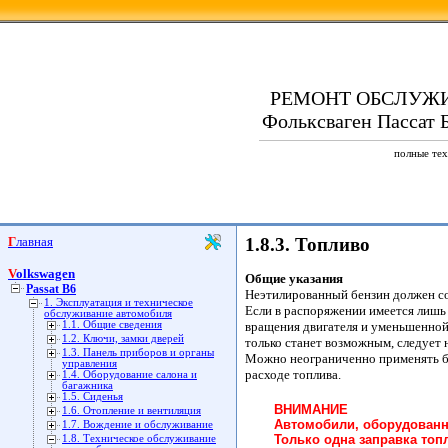
РЕМОНТ ОБСЛУЖ
Фольксваген Пассат Б
полные тех
Главная
1.8.3. Топливо
Volkswagen
Общие указания
Passat B6
Неэтилированный бензин должен со
1. Эксплуатация и техническое
Если в распоряжении имеется лишь 
обслуживание автомобиля
1.1. Общие сведения
вращения двигателя и уменьшенной 
1.2. Ключи, замки дверей
только станет возможным, следует
1.3. Панель приборов и органы
Можно неограниченно применять бен
управления
расходе топлива.
1.4. Оборудование салона и
багажника
1.5. Сиденья
ВНИМАНИЕ
1.6. Отопление и вентиляция
Автомобили, оборудованны
1.7. Вождение и обслуживание
Только одна заправка то
1.8. Техническое обслуживание