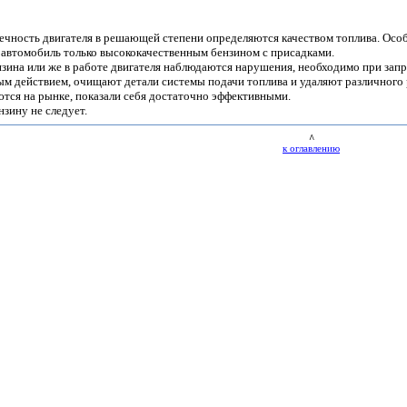
ечность двигателя в решающей степени определяются качеством топлива. Особ
 автомобиль только высококачественным бензином с присадками.
ензина или же в работе двигателя наблюдаются нарушения, необходимо при за
м действием, очищают детали системы подачи топлива и удаляют различного р
ются на рынке, показали себя достаточно эффективными.
зину не следует.
^
к оглавлению