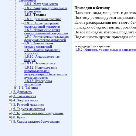
автомобиля
1.8.1. Моторное масло
Присадки к бензину
1.8.2. Контроль уровня масла
в двигателе
Плавность хода, мощность и долгов
1.8.3. Топливо
Поэтому рекомендуется заправлять
1.8.4. Дизельное топливо
Если в распоряжении нет такого б
1.8.5. Проверка уровня
охлаждающей жидкости
присадки обладают антикоррозийны
1.8.6. Наполнение бачка
Не все присадки, которые предлага
стеклоомывателей жидкостью
Подмешивать другие присадки к бен
1.8.7. Регулировка положения
форсунок стеклоомывателей
1.8.8. Замена щеток
«
предыдущая страница
стеклоочистителей
1.8.2. Контроль уровня масла в двигателе
1.8.9. Замена тормозной
жидкости
1.8.10. Аккумуляторная
батарея
1.8.11. Замена колеса
1.8.12. Использование
вспомогательной
аккумуляторной батареи при
пуске двигателя
1.8.13. Буксировка
автомобиля
1.9. Таблицы
2. Двигатель
3. Трансмиссия
4. Ходовая часть
5. Рулевой механизм
6. Тормозная система
7. Бортовое электрооборудование
8. Кузов
9. Схемы электрооборудования