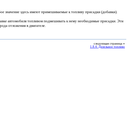
ое значение здесь имеют примешиваемые к топливу присадки (добавки).
правке автомобиля топливом подмешивать к нему необходимые присадки. Эти
ода отложения в двигателе.
следующая страница
»
1.8.4. Дизельное топливо