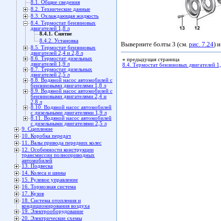
8.1. Общие сведения
8.2. Технические данные
8.3. Охлаждающая жидкость
8.4. Термостат бензиновых
двигателей 1,8 л
8.4.1. Снятие
8.4.2. Установка
Выверните болты 3 (см.
рис. 7.24
) 
8.5. Термостат бензиновых
двигателей 2,4 и 2,8 л
8.6. Термостат дизельных
«
предыдущая страница
двигателей 1,9 л
8.4. Термостат бензиновых двигателей 1,
8.7. Термостат дизельных
двигателей 2,5 л
8.8. Водяной насос автомобилей с
бензиновыми двигателями 1,8 л
8.9. Водяной насос автомобилей с
бензиновыми двигателями 2,4 и
2,8 л
8.10. Водяной насос автомобилей
с дизельными двигателями 1,9 л
8.11. Водяной насос автомобилей
с дизельными двигателями 2,5 л
9. Сцепление
10. Коробка передач
11. Валы привода передних колес
12. Особенности конструкции
трансмиссии полноприводных
автомобилей
13. Подвеска
14. Колеса и шины
15. Рулевое управление
16. Тормозная система
17. Кузов
18. Система отопления и
кондиционирования воздуха
19. Электрооборудование
20. Электрические схемы