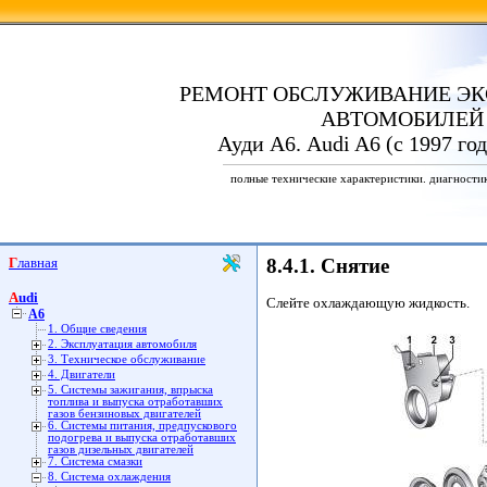
РЕМОНТ ОБСЛУЖИВАНИЕ ЭК
АВТОМОБИЛЕЙ
Ауди А6. Audi A6 (с 1997 го
полные технические характеристики. диагности
Главная
8.4.1. Снятие
Audi
Слейте охлаждающую жидкость.
A6
1. Общие сведения
2. Эксплуатация автомобиля
3. Техническое обслуживание
4. Двигатели
5. Системы зажигания, впрыска
топлива и выпуска отработавших
газов бензиновых двигателей
6. Системы питания, предпускового
подогрева и выпуска отработавших
газов дизельных двигателей
7. Система смазки
8. Система охлаждения