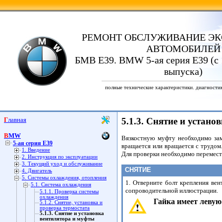
РЕМОНТ ОБСЛУЖИВАНИЕ ЭК
АВТОМОБИЛЕЙ
БМВ Е39. BMW 5-ая серия E39 (с 
выпуска)
полные технические характеристики. диагности
Главная
5.1.3. Снятие и устан
BMW
Вязкостную муфту необходимо зам
5-ая серия E39
вращается или вращается с трудом
1. Введение
Для проверки необходимо перемест
2. Инструкция по эксплуатации
3. Текущий уход и обслуживание
СНЯТИЕ
4. Двигатель
5. Системы охлаждения, отопления
1. Отверните болт крепления вен
5.1. Система охлаждения
сопроводительной иллюстрации.
5.1.1. Проверка системы
охлаждения
Гайка имеет левую 
5.1.2. Снятие, установка и
проверка термостата
5.1.3. Снятие и установка
вентилятора и муфты