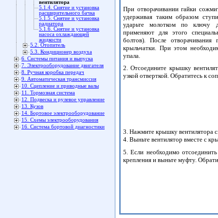
вентилятора
5.1.4. Снятие и установка
При отворачивании гайки сожми
расширительного бачка
удерживая таким образом ступи
5.1.5. Снятие и установка
ударьте молотком по ключу д
радиатора
5.1.6. Снятие и установка
применяют для этого специаль
насоса охлаждающей
болтов). После отворачивания
жидкости
5.2. Отопитель
крыльчатки. При этом необходи
5.3. Кондиционер воздуха
упала.
6. Системы питания и выпуска
7. Электрооборудование двигателя
2. Отсоедините крышку вентилят
8. Ручная коробка передач
узкой отверткой. Обратитесь к с
9. Автоматическая трансмиссия
10. Сцепление и приводные валы
11. Тормозная система
12. Подвеска и рулевое управление
13. Кузов
14. Бортовое электрооборудование
15. Схемы электрооборудования
16. Система бортовой диагностики
3. Нажмите крышку вентилятора св
4. Выньте вентилятор вместе с кр
5. Если необходимо отсоединить
крепления и выньте муфту. Обрат