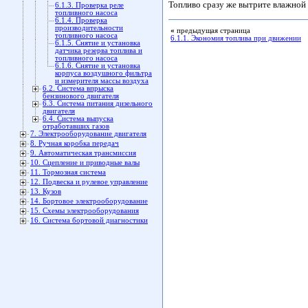
Топливо сразу же вытрите влажной 
6.1.3. Проверка реле
топливного насоса
6.1.4. Проверка
производительности
«
предыдущая страница
топливного насоса
6.1.1. Экономия топлива при движении
6.1.5. Снятие и установка
датчика резерва топлива и
топливного насоса
6.1.6. Снятие и установка
корпуса воздушного фильтра
и измерителя массы воздуха
6.2. Система впрыска
бензинового двигателя
6.3. Система питания дизельного
двигателя
6.4. Система выпуска
отработавших газов
7. Электрооборудование двигателя
8. Ручная коробка передач
9. Автоматическая трансмиссия
10. Сцепление и приводные валы
11. Тормозная система
12. Подвеска и рулевое управление
13. Кузов
14. Бортовое электрооборудование
15. Схемы электрооборудования
16. Система бортовой диагностики