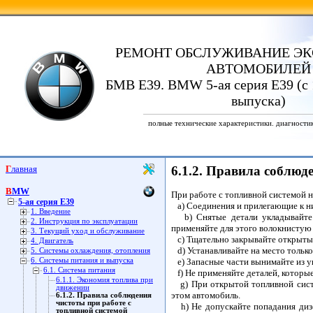
РЕМОНТ ОБСЛУЖИВАНИЕ ЭК
АВТОМОБИЛЕЙ
БМВ Е39. BMW 5-ая серия E39 (с 
выпуска)
полные технические характеристики. диагности
Главная
6.1.2. Правила соблюд
BMW
При работе с топливной системой 
5-ая серия E39
a) Соединения и прилегающие к ни
1. Введение
b) Снятые детали укладывайте н
2. Инструкция по эксплуатации
применяйте для этого волокнистую 
3. Текущий уход и обслуживание
c) Тщательно закрывайте открытые 
4. Двигатель
d) Устанавливайте на место только
5. Системы охлаждения, отопления
6. Системы питания и выпуска
e) Запасные части вынимайте из уп
6.1. Система питания
f) Не применяйте деталей, которы
6.1.1. Экономия топлива при
g) При открытой топливной сист
движении
этом автомобиль.
6.1.2. Правила соблюдения
чистоты при работе с
h) Не допускайте попадания дизел
топливной системой