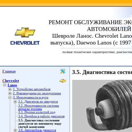
РЕМОНТ ОБСЛУЖИВАНИЕ ЭК
АВТОМОБИЛЕЙ
Шевроле Ланос. Chevrolet Lanos
выпуска), Daewoo Lanos (с 1997
полные технические характеристики. диагности
Главная
3.5. Диагностика сост
Chevrolet
Lanos
1. Устройство автомобиля
2. Рекомендации по эксплуатации
3. Неисправности в пути
3.1. Двигатель не заводится
3.2. Неисправности системы
впрыска топлива
3.3. Пропал холостой ход
3.4. Перебои в работе двигателя
3.5. Диагностика состояния
двигателя по внешнему виду
свечей зажигания
3.6. Автомобиль движется