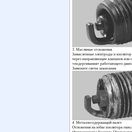
3. Масляные отложения.
Замасленные электроды и изолятор 
через направляющие клапанов или 
«подергивания» работающего двига
Замените свечи зажигания.
4. Металлосодержащий налет.
Отложения на юбке изолятора окис
(ферроценов) к бензину. Откладыва