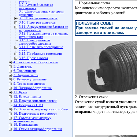
рывками
1. Нормальная свеча.
3.7. Автомобиль плохо
Коричневый или серовато-желтоваты
разгоняется
3.8. Двигатель заглох во время
двигателя и рабочих условий.
движения
3.9. Упало давление масла
3.10. Перегрев двигателя
ПОЛЕЗНЫЙ СОВЕТ
3.11. Аккумуляторная батарея не
При замене свечей на новые 
подзаряжается
заводом-изготовителем.
3.12. Пуск двигателя от внешних
источников тока
3.13. Неисправности
электрооборудования
3.14. Появились посторонние
стуки
3.15. Проблемы с тормозами
3.16. Прокол колеса
4. Техническое обслуживание
5. Двигатель
6. Трансмиссия
7. Ходовая часть
8. Рулевое управление
9. Тормозная система
10. Электрооборудование
11. Кузов
2. Отложения сажи.
12. Колеса и шины
13. Покупка запасных частей
Отложение сухой копоти указывает
14. Поездка на СТО
зажигания, затрудненный пуск двиг
15. Зимняя эксплуатация автомобиля
исправны ли датчики температуры 
16. Подготовка к техосмотру
17. Советы начинающему
автомеханику
18. Приложения
19. Схемы электрооборудования