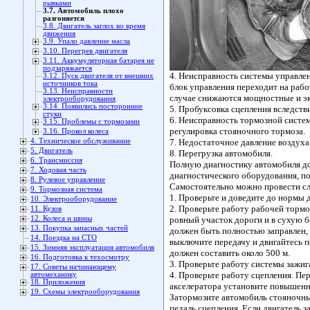
рывками
3.7. Автомобиль плохо
разгоняется
3.8. Двигатель заглох во время
движения
3.9. Упало давление масла
3.10. Перегрев двигателя
3.11. Аккумуляторная батарея не
подзаряжается
4. Неисправность системы управлен
3.12. Пуск двигателя от внешних
источников тока
блок управления переходит на рабо
3.13. Неисправности
случае снижаются мощностные и эк
электрооборудования
3.14. Появились посторонние
5. Пробуксовка сцепления вследств
стуки
6. Неисправность тормозной систе
3.15. Проблемы с тормозами
регулировка стояночного тормоза.
3.16. Прокол колеса
4. Техническое обслуживание
7. Недостаточное давление воздуха
5. Двигатель
8. Перегрузка автомобиля.
6. Трансмиссия
Полную диагностику автомобиля д
7. Ходовая часть
диагностического оборудования, по
8. Рулевое управление
Самостоятельно можно провести с
9. Тормозная система
1. Проверьте и доведите до нормы 
10. Электрооборудование
2. Проверьте работу рабочей тормо
11. Кузов
12. Колеса и шины
ровный участок дороги и в сухую 
13. Покупка запасных частей
должен быть полностью заправлен, в
14. Поездка на СТО
выключите передачу и двигайтесь п
15. Зимняя эксплуатация автомобиля
должен составить около 500 м.
16. Подготовка к техосмотру
3. Проверьте работу системы зажиг
17. Советы начинающему
4. Проверьте работу сцепления. П
автомеханику
18. Приложения
акселератора установите повышенн
19. Схемы электрооборудования
Затормозите автомобиль стояночны
педаль сцепления. Если двигатель з