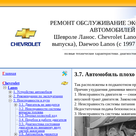
РЕМОНТ ОБСЛУЖИВАНИЕ ЭК
АВТОМОБИЛЕЙ
Шевроле Ланос. Chevrolet Lanos
выпуска), Daewoo Lanos (с 1997
полные технические характеристики. диагности
Главная
3.7. Автомобиль плохо
Chevrolet
Так расположены в подкапотном пр
Lanos
Причин ухудшения динамики много,
1. Устройство автомобиля
1. Неисправность двигателя — сниж
2. Рекомендации по эксплуатации
впускной тракт двигателя. Закоксо
3. Неисправности в пути
2. Неисправность системы питания 
3.1. Двигатель не заводится
Недостаточная подача бензонасоса
3.2. Неисправности системы
впрыска топлива
3. Неисправность системы зажигани
3.3. Пропал холостой ход
3.4. Перебои в работе двигателя
3.5. Диагностика состояния
двигателя по внешнему виду
свечей зажигания
3.6. Автомобиль движется