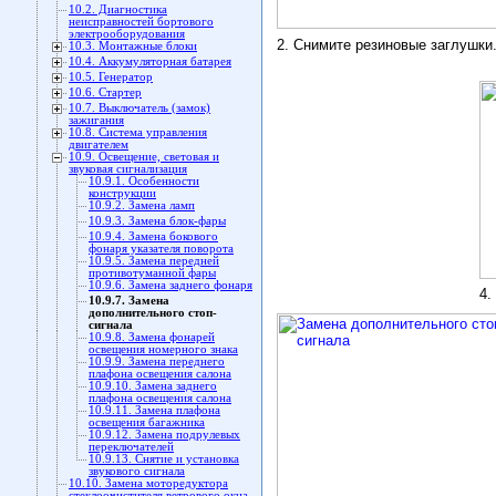
10.2. Диагностика
неисправностей бортового
электрооборудования
2. Снимите резиновые заглушки
10.3. Монтажные блоки
10.4. Аккумуляторная батарея
10.5. Генератор
10.6. Стартер
10.7. Выключатель (замок)
зажигания
10.8. Система управления
двигателем
10.9. Освещение, световая и
звуковая сигнализация
10.9.1. Особенности
конструкции
10.9.2. Замена ламп
10.9.3. Замена блок-фары
10.9.4. Замена бокового
фонаря указателя поворота
10.9.5. Замена передней
противотуманной фары
10.9.6. Замена заднего фонаря
4.
10.9.7. Замена
дополнительного стоп-
сигнала
10.9.8. Замена фонарей
освещения номерного знака
10.9.9. Замена переднего
плафона освещения салона
10.9.10. Замена заднего
плафона освещения салона
10.9.11. Замена плафона
освещения багажника
10.9.12. Замена подрулевых
переключателей
10.9.13. Снятие и установка
звукового сигнала
10.10. Замена моторедуктора
стеклоочистителя ветрового окна