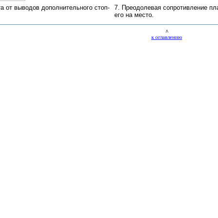
та от выводов дополнительного стоп-
7. Преодолевая сопротивление пл
его на место.
^
к оглавлению