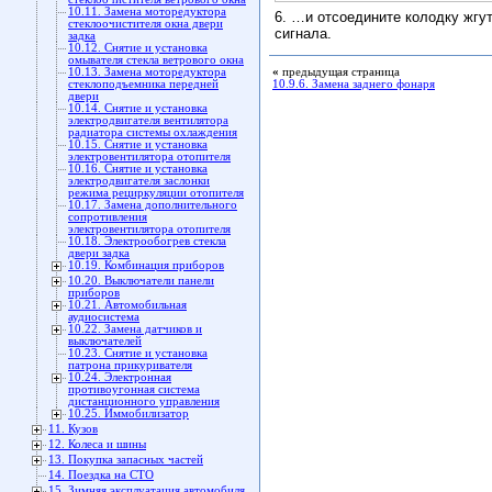
10.11. Замена моторедуктора
6. …и отсоедините колодку жгу
стеклоочистителя окна двери
сигнала.
задка
10.12. Снятие и установка
омывателя стекла ветрового окна
10.13. Замена моторедуктора
«
предыдущая страница
стеклоподъемника передней
10.9.6. Замена заднего фонаря
двери
10.14. Снятие и установка
электродвигателя вентилятора
радиатора системы охлаждения
10.15. Снятие и установка
электровентилятора отопителя
10.16. Снятие и установка
электродвигателя заслонки
режима рециркуляции отопителя
10.17. Замена дополнительного
сопротивления
электровентилятора отопителя
10.18. Электрообогрев стекла
двери задка
10.19. Комбинация приборов
10.20. Выключатели панели
приборов
10.21. Автомобильная
аудиосистема
10.22. Замена датчиков и
выключателей
10.23. Снятие и установка
патрона прикуривателя
10.24. Электронная
противоугонная система
дистанционного управления
10.25. Иммобилизатор
11. Кузов
12. Колеса и шины
13. Покупка запасных частей
14. Поездка на СТО
15. Зимняя эксплуатация автомобиля