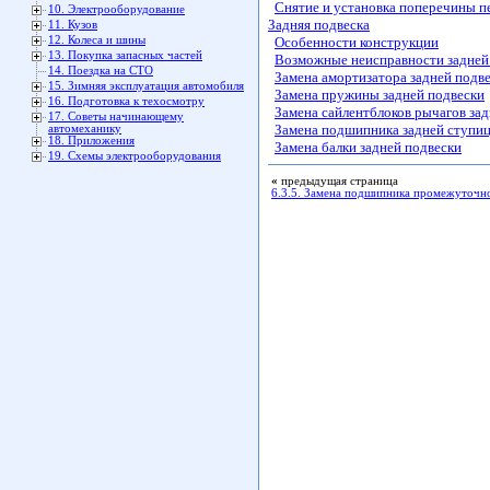
Снятие и установка поперечины п
10. Электрооборудование
Задняя подвеска
11. Кузов
12. Колеса и шины
Особенности конструкции
13. Покупка запасных частей
Возможные неисправности задней 
14. Поездка на СТО
Замена амортизатора задней подв
15. Зимняя эксплуатация автомобиля
Замена пружины задней подвески
16. Подготовка к техосмотру
Замена сайлентблоков рычагов за
17. Советы начинающему
Замена подшипника задней ступи
автомеханику
18. Приложения
Замена балки задней подвески
19. Схемы электрооборудования
«
предыдущая страница
6.3.5. Замена подшипника промежуточн