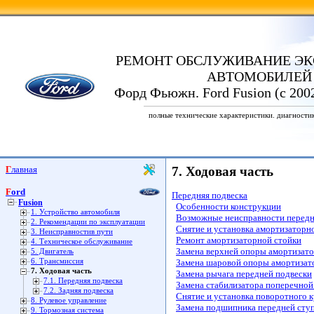
РЕМОНТ ОБСЛУЖИВАНИЕ ЭК
АВТОМОБИЛЕЙ
Форд Фьюжн. Ford Fusion (с 200
полные технические характеристики. диагности
Главная
7. Ходовая часть
Ford
Передняя подвеска
Fusion
Особенности конструкции
1. Устройство автомобиля
Возможные неисправности передне
2. Рекомендации по эксплуатации
Снятие и установка амортизаторн
3. Неисправностив пути
Ремонт амортизаторной стойки
4. Техническое обслуживание
Замена верхней опоры амортизат
5. Двигатель
6. Трансмиссия
Замена шаровой опоры амортизат
7. Ходовая часть
Замена рычага передней подвески
7.1. Передняя подвеска
Замена стабилизатора поперечной
7.2. Задняя подвеска
Снятие и установка поворотного к
8. Рулевое управление
Замена подшипника передней сту
9. Тормозная система