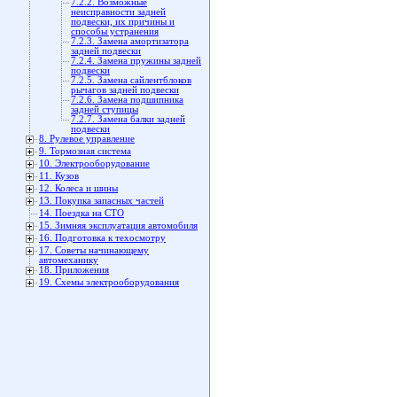
7.2.2. Возможные
неисправности задней
подвески, их причины и
способы устранения
7.2.3. Замена амортизатора
задней подвески
7.2.4. Замена пружины задней
подвески
7.2.5. Замена сайлентблоков
рычагов задней подвески
7.2.6. Замена подшипника
задней ступицы
7.2.7. Замена балки задней
подвески
8. Рулевое управление
9. Тормозная система
10. Электрооборудование
11. Кузов
12. Колеса и шины
13. Покупка запасных частей
14. Поездка на СТО
15. Зимняя эксплуатация автомобиля
16. Подготовка к техосмотру
17. Советы начинающему
автомеханику
18. Приложения
19. Схемы электрооборудования