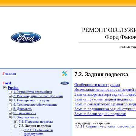
РЕМОНТ ОБСЛУЖ
Форд Фьюжн.
полные тех
Главная
7.2. Задняя подвеска
Ford
Особенности конструкции
Fusion
Возможные неисправности задней п
1. Устройство автомобиля
Замена амортизатора задней подве
2. Рекомендации по эксплуатации
Замена пружины задней подвески
3. Неисправностив пути
Замена сайлентблоков рычагов зад
4. Техническое обслуживание
Замена подшипника задней ступиц
5. Двигатель
6. Трансмиссия
Замена балки задней подвески
7. Ходовая часть
7.1. Передняя подвеска
«
предыдущая страница
7.2. Задняя подвеска
7.1.11. Снятие и установка поперечины 
7.2.1. Особенности
конструкции